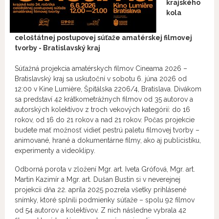
krajského
kola
celoštátnej postupovej súťaže amatérskej filmovej
tvorby - Bratislavský kraj
Súťažná projekcia amatérskych filmov Cineama 2026 –
Bratislavský kraj sa uskutoční v sobotu 6. júna 2026 od
12:00 v Kine Lumière, Špitálska 2206/4, Bratislava. Divákom
sa predstaví 42 krátkometrážnych filmov od 35 autorov a
autorských kolektívov z troch vekových kategórií: do 16
rokov, od 16 do 21 rokov a nad 21 rokov. Počas projekcie
budete mať možnosť vidieť pestrú paletu filmovej tvorby –
animované, hrané a dokumentárne filmy, ako aj publicistiku,
experimenty a videoklipy.
Odborná porota v zložení Mgr. art. Iveta Grófová, Mgr. art.
Martin Kazimír a Mgr. art. Dušan Bustin si v neverejnej
projekcii dňa 22. apríla 2025 pozrela všetky prihlásené
snímky, ktoré splnili podmienky súťaže – spolu 92 filmov
od 54 autorov a kolektívov. Z nich následne vybrala 42