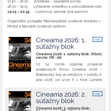
17:40 – 18:30 prestávka – zasadanie poroty
18:30 – 19:15 vyhlásenie výsledkov a odovzdávanie cien
19:15 – 20:45
rozborový seminár (pre autorov)
Organizátor podujatia: Malokarpatské osvetové stredisko v
Modre a Národné osvetové centrum.
Cineama 2026: 1.
Viac
info
súťažny blok
Cineama 2026: 1. súťažny blok ; Rôzni,
verzie:
OR
:
slk
Už 34. ročník súťažnej projekcie
amatérskych filmov Cineama 2026 –
Bratislavský kraj sa uskutoční v sobotu 6.
júna 2026 od 12.00 h v Kine Lumière
(Špitálska 2206/4, Bratislava). Divákom sa
predstaví 42 krátkometrážnych filmov od
Cineama 2026: 2.
Viac
35 autorov a autorských kolektívov z
info
súťažny blok
troch vekových kategórií: do 16 rokov, od
16 do 21 rokov a nad 21 rokov. Počas
Cineama 2026: 2. súťažny blok ;