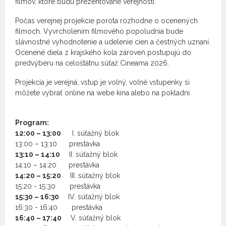
filmov, ktoré budú prezentované verejnosti.
Počas verejnej projekcie porota rozhodne o ocenených
filmoch. Vyvrcholením filmového popoludnia bude
slávnostné vyhodnotenie a udelenie cien a čestných uznaní.
Ocenené diela z krajského kola zároveň postupujú do
predvýberu na celoštátnu súťaž Cineama 2026.
Projekcia je verejná, vstup je voľný, voľné vstupenky si
môžete vybrať online na webe kina alebo na pokladni.
Program:
12:00 – 13:00
I. súťažný blok
13:00 – 13:10 prestávka
13:10
–
14:10
II. súťažný blok
14:10 – 14:20 prestávka
14:20 – 15:20
III. súťažný blok
15:20 - 15:30 prestávka
15:30 – 16:30
IV. súťažný blok
16:30 - 16:40 prestávka
16:40 – 17:40
V. súťažný blok