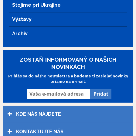
pestrú paletu filmovej tvorby –
Stojíme pri Ukrajine
animované, hrané a dokumentárne filmy,
ako aj publicistiku, experimenty a
Výstavy
videoklipy. V 5. súťažnom bloku sa
premietnu tieto filmy:
Shit happens
r. Pavol Tančibok
Delíria
Archív
r. TPLN
Zubár
r. Peter Janíček
Nečakaj na mňa
r. Oleksii Sakovskyi
Ústava
r. Ladislav Biznár
MRAZAK trilogy
ZOSTAŇ INFORMOVANÝ O NAŠICH
r. Zdenko Molnár
NOVINKÁCH
Prihlás sa do nášho newslettra a budeme ti zasielať novinky
priamo na e-mail.
KDE NÁS NÁJDETE
KONTAKTUJTE NÁS