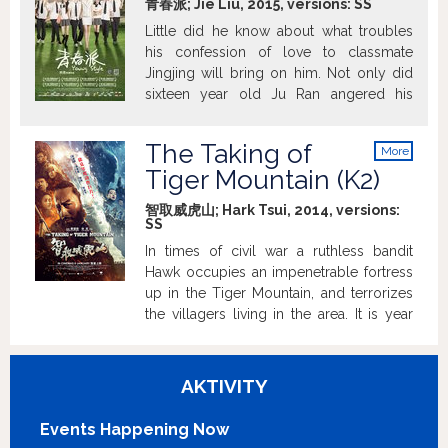
青春派; Jie Liu, 2015, versions:
SS
named „Studio Youth“. She decides to
Little did he know about what troubles
only have a photo taken, yet she walks
his confession of love to classmate
out the studio 50 years younger.
Jingjing will bring on him. Not only did
sixteen year old Ju Ran angered his
mother, who is everything but happy
about her son´s choice, he happens to
The Taking of
More
be the only of the classmates to fail the
info
Tiger Mountain (K2)
exams. Yet, in the end, necessity of
retaking the last year´s class turns out not
智取威虎山; Hark Tsui, 2014, versions:
to be such a nuisance as it seemed in the
SS
beginning.
In times of civil war a ruthless bandit
Hawk occupies an impenetrable fortress
up in the Tiger Mountain, and terrorizes
the villagers living in the area. It is year
1946; the Unit of Captain 203 of the
Liberation Army passes the region. The
Unit´s Captain decides to put an end to
AKTIVITY
the bandits´ raids. A battle of fire power
and of wits starts.
Events Happening Now