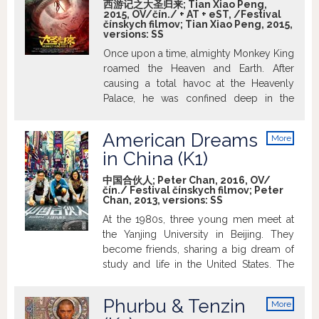
西游记之大圣归来; Tian Xiao Peng,
2015, OV/čín./ + AT + eST, /Festival
čínskych filmov; Tian Xiao Peng, 2015,
versions:
SS
Once upon a time, almighty Monkey King
roamed the Heaven and Earth. After
causing a total havoc at the Heavenly
Palace, he was confined deep in the
mountains. After 500 years a little boy
haunted by monsters sets him free. This
American Dreams
More
new friendships gives Monkey King a
info
in China (K1)
chance to change and become a real
hero.
中国合伙人; Peter Chan, 2016, OV/
čín./ Festival čínskych filmov; Peter
Chan, 2013, versions:
SS
At the 1980s, three young men meet at
the Yanjing University in Beijing. They
become friends, sharing a big dream of
study and life in the United States. The
road to success is not easy and can put
any friendship to a harsh test.
Phurbu & Tenzin
More
info