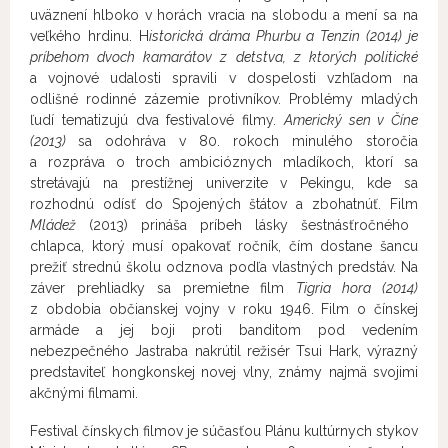
uväznení hlboko v horách vracia na slobodu a mení sa na
veľkého hrdinu. H
istorická dráma
Phurbu a Tenzin
(2014) je
príbehom dvoch kamarátov z detstva, z ktorých politické
a vojnové udalosti spravili v dospelosti vzhľadom na
odlišné rodinné zázemie protivníkov. Problémy mladých
ľudí tematizujú dva festivalové filmy.
Americký sen v Číne
(2013)
sa odohráva v 80. rokoch minulého storočia
a rozpráva o troch ambicióznych mladíkoch, ktorí sa
stretávajú na prestížnej univerzite v Pekingu, kde sa
rozhodnú odísť do Spojených štátov a zbohatnúť. Film
Mládež
(2013) prináša príbeh lásky šestnásťročného
chlapca, ktorý musí opakovať ročník, čím dostane šancu
prežiť strednú školu odznova podľa vlastných predstáv. Na
záver prehliadky sa premietne film
T
igria hora
(2014)
z obdobia občianskej vojny v roku 1946. Film o čínskej
armáde a jej boji proti banditom pod vedením
nebezpečného Jastraba nakrútil režisér Tsui Hark, výrazný
predstaviteľ hongkonskej novej vlny, známy najmä svojimi
akčnými filmami.
Festival čínskych filmov je súčasťou Plánu kultúrnych stykov