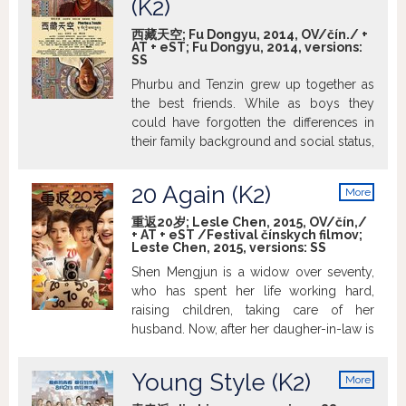
(K2)
西藏天空; Fu Dongyu, 2014, OV/čín./ +
AT + eST; Fu Dongyu, 2014, versions:
SS
Phurbu and Tenzin grew up together as
the best friends. While as boys they
could have forgotten the differences in
their family background and social status,
they cannot afford this as young adults.
Their lives are changed by private, as
20 Again (K2)
More
well as by political events. Arrival of the
info
Liberation Army indeed make them
重返20岁; Lesle Chen, 2015, OV/čín,/
+ AT + eST /Festival čínskych filmov;
reconsider their values and views on the
Leste Chen, 2015, versions:
SS
world.
Shen Mengjun is a widow over seventy,
who has spent her life working hard,
raising children, taking care of her
husband. Now, after her daugher-in-law is
taken to the hospital, there´s no one to
take care of her. Just before moving to a
Young Style (K2)
More
retirement house, taking a little walk, she
info
comes across an old photo studio