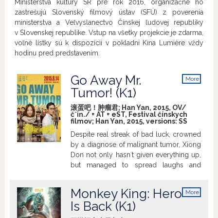
Ministerstva kultúry SR pre rok 2016, organizačne ho
zastrešujú Slovenský filmový ústav (SFÚ) z poverenia
ministerstva a Veľvyslanectvo Čínskej ľudovej republiky
v Slovenskej republike. Vstup na všetky projekcie je zdarma,
voľné lístky sú k dispozícii v pokladni Kina Lumière vždy
hodinu pred predstavením.
Go Away Mr.
More
info
Tumor! (K1)
滚蛋吧！肿瘤君; Han Yan, 2015, OV/
čˇin./ + AT + eST, Festival čínskych
filmov; Han Yan, 2015, versions:
SS
Despite real streak of bad luck, crowned
by a diagnose of malignant tumor, Xiong
Don not only hasn´t given everything up,
but managed to spread laughs and
inspire people around her.
Monkey King: Hero
More
info
Is Back (K1)