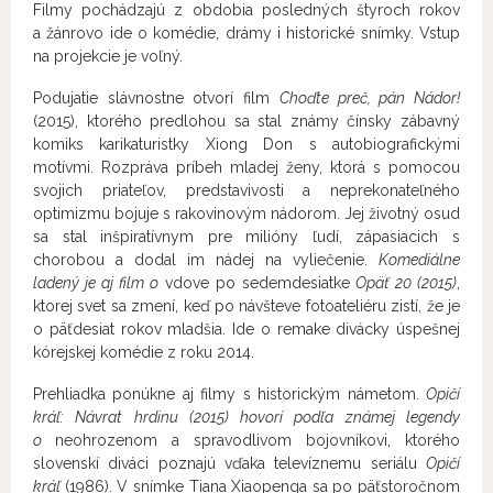
Filmy pochádzajú z obdobia posledných štyroch rokov
a žánrovo ide o komédie, drámy i historické snímky. Vstup
na projekcie je voľný.
Podujatie slávnostne otvorí film
Choďte preč, pán Nádor!
(2015), ktorého predlohou sa stal známy čínsky zábavný
komiks karikaturistky Xiong Don s autobiografickými
motívmi. Rozpráva príbeh mladej ženy, ktorá s pomocou
svojich priateľov, predstavivosti a neprekonateľného
optimizmu bojuje s rakovinovým nádorom. Jej životný osud
sa stal inšpiratívnym pre milióny ľudí, zápasiacich s
chorobou a dodal im nádej na vyliečenie.
Komediálne
ladený je aj film o
vdove po sedemdesiatke
Opäť 20
(2015)
,
ktorej svet sa zmení, keď po návšteve fotoateliéru zistí, že je
o päťdesiat rokov mladšia. Ide o remake divácky úspešnej
kórejskej komédie z roku 2014.
Prehliadka ponúkne aj filmy s historickým námetom.
Opičí
kráľ: Návrat hrdinu
(2015) hovorí podľa známej legendy
o
neohrozenom a spravodlivom bojovníkovi, ktorého
slovenskí diváci poznajú vďaka televíznemu seriálu
Opičí
kráľ
(1986). V snímke Tiana Xiaopenga sa po päťstoročnom