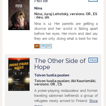
Nina
info
Nina
Nina; Juraj Lehotský, versions:
OR
,
ES
:
deu
,
slk
Nina is 12. Her parents are getting a
divorce and her world is falling apart
before her eyes. Her mom and dad say
they are only doing what is best for her,
but in fact, they act as though they only
2D
OR
ES
cared for themselves. Nina doesn't
understand them. She feels abandoned
and deceived – it's like there is nothing
The Other Side of
More
left in the world that she could believe in.
info
Hope
Her only security in life is competitive
swimming. At the pool she finds calm
Toivon tuolla puolen
and support and everything she lacks at
Toivon tuolla puolen; Aki Kaurismäki,
home. When it looks like she won't be
versions:
OR
,
CS
able to attend a swimming competition,
A poker-playing restaurateur and former
she makes a radical move.
Legend:
traveling salesman befriends a group of
eAT - electronic english subtitles
Show
refugees newly arrived to Finland.
Show
more