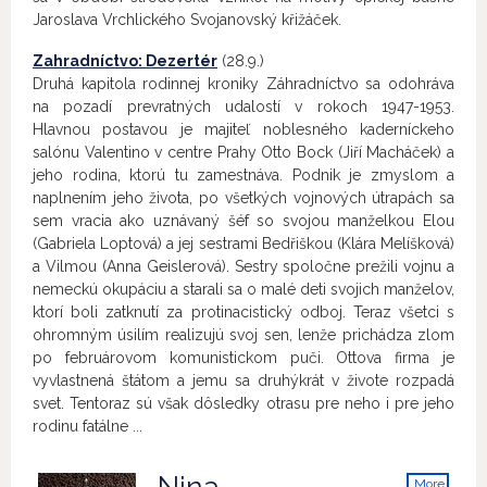
Jaroslava Vrchlického Svojanovský křižáček.
Zahradníctvo: Dezertér
(28.9.)
Druhá kapitola rodinnej kroniky Záhradníctvo sa odohráva
na pozadí prevratných udalostí v rokoch 1947-1953.
Hlavnou postavou je majiteľ noblesného kaderníckeho
salónu Valentino v centre Prahy Otto Bock (Jiří Macháček) a
jeho rodina, ktorú tu zamestnáva. Podnik je zmyslom a
naplnením jeho života, po všetkých vojnových útrapách sa
sem vracia ako uznávaný šéf so svojou manželkou Elou
(Gabriela Loptová) a jej sestrami Bedřiškou (Klára Melíšková)
a Vilmou (Anna Geislerová). Sestry spoločne prežili vojnu a
nemeckú okupáciu a starali sa o malé deti svojich manželov,
ktorí boli zatknutí za protinacistický odboj. Teraz všetci s
ohromným úsilím realizujú svoj sen, lenže prichádza zlom
po februárovom komunistickom puči. Ottova firma je
vyvlastnená štátom a jemu sa druhýkrát v živote rozpadá
svet. Tentoraz sú však dôsledky otrasu pre neho i pre jeho
rodinu fatálne ...
More