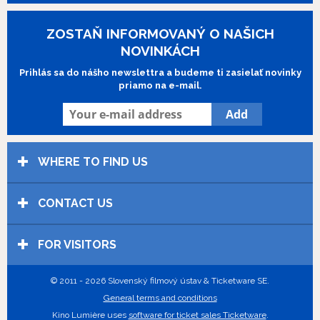
ZOSTAŇ INFORMOVANÝ O NAŠICH
NOVINKÁCH
Prihlás sa do nášho newslettra a budeme ti zasielať novinky
priamo na e-mail.
WHERE TO FIND US
CONTACT US
FOR VISITORS
© 2011 - 2026 Slovenský filmový ústav & Ticketware SE.
General terms and conditions
Kino Lumière uses
software for ticket sales Ticketware
.