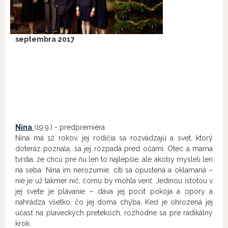
septembra 2017
Nina
(19.9.) - predpremiéra
Nina má 12 rokov, jej rodičia sa rozvádzajú a svet, ktorý
doteraz poznala, sa jej rozpadá pred očami. Otec a mama
tvrdia, že chcú pre ňu len to najlepšie, ale akoby mysleli len
na seba. Nina im nerozumie, cíti sa opustená a oklamaná –
nie je už takmer nič, čomu by mohla veriť. Jedinou istotou v
jej svete je plávanie – dáva jej pocit pokoja a opory a
nahrádza všetko, čo jej doma chýba. Keď je ohrozená jej
účasť na plaveckých pretekoch, rozhodne sa pre radikálny
krok.