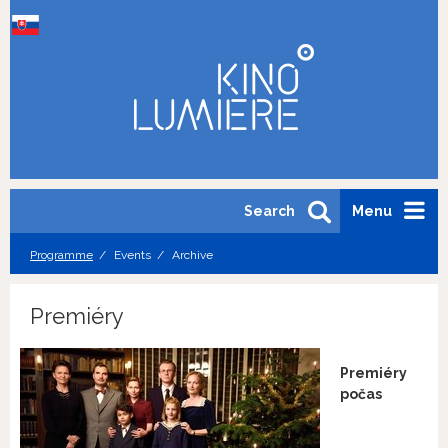
Search
Menu
Programme
Events
Archive
Premiéry
Premiéry
počas