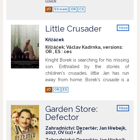
more
2D
Stream
OR
CS
Little Crusader
More
info
Křižáček
Křižáček; Václav Kadrnka, versions:
OR
,
ES
:
ces
Knight Borek is searching for his missing
son. Enthralled by the stories of
children's crusades, little Jan has run
away from home. Borek's crusade is a
journey into his own subconscious,
2D
OR
ES
where he is forced to confront his
greatest fear.
Show more
Garden Store:
More
info
Defector
Zahradnictví: Dezertér; Jan Hřebejk,
2017, OV (cz) + AT