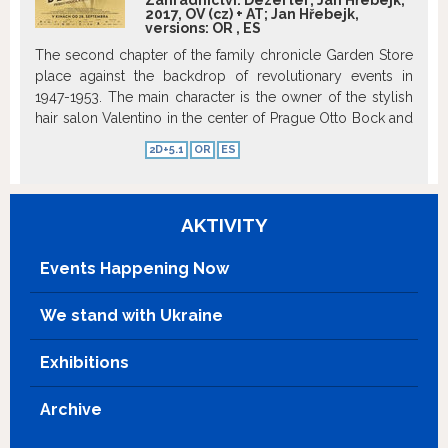
Zahradnictví: Dezertér; Jan Hřebejk,
2017, OV (cz) + AT; Jan Hřebejk,
versions:
OR
,
ES
The second chapter of the family chronicle Garden Store
place against the backdrop of revolutionary events in
1947-1953. The main character is the owner of the stylish
hair salon Valentino in the center of Prague Otto Bock and
his family. http://www.kinoaero.cz
Show more
2D+5.1
OR
ES
AKTIVITY
Events Happening Now
We stand with Ukraine
Exhibitions
Archive