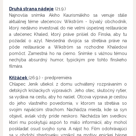
Druhá strana nádeje
(21.9.)
Najnovšia snímka Akiho Kaurismäkiho sa venuje stále
aktuálnej téme utečencov. Wikström - bývalý obchodník,
ktorý nedávno investoval do nie veľmi úspešnej reštaurácie
a utečenec Khaled, ktorý práve prišiel do Fínska, aby tu
požiadal o azyl. Nevšedná dvojica sa stretáva práve na
pôde reštaurácie a Wikström sa rozhodne Khaledovi
pomôcť. Zamestná ho na čierno. Snímke s vážnou témou
nechýba absurdný humor, typickým pre tohto fínskeho
filmára.
Křižáček
(26.9.) - predpremiéra
Chlapec Jeník utiekol z domu uchvátený rozprávaním o
detských križiackych výpravách. Jeho otec, skutočný rytier,
sa vydáva na cestu, aby ho našiel. Otcova výprava je cestou
do jeho vlastného povedomia, v ktorom sa stretáva so
svojím najväčším strachom. Nachádza miesta, kde sa syn
objavil, avšak vždy príde neskoro. Nachádza len svedkov,
ktorí mu poskytujú aspoň to málo informácií, aby mohol
poskladať osud svojho syna. A nájsť ho. Film odohrávajúci
sa v období stredoveku vznikol na motívy epickej básne