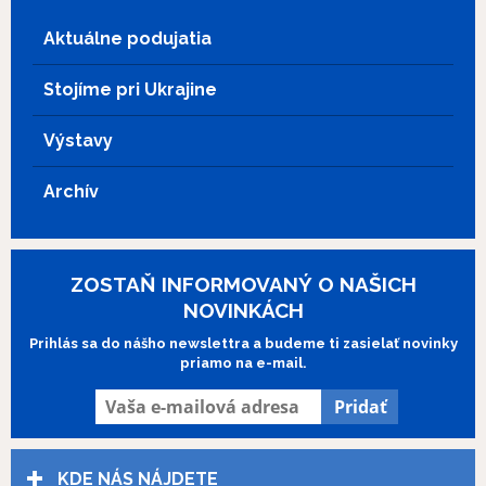
fungovanie inštitúcie a správanie
spolupráci s
Goetheho inštitútom
.
(psycho-fyzické prejavy) žien v nej. Film
Aktuálne podujatia
Fotografie k filmu poskytol
© Werner
bol nakrútený podľa novely Dani
Herzog Film
.
Horákovej a nakrúcal sa aj v bývalom
Stojíme pri Ukrajine
Československu; kameramanom bol Ivan
Šlapeta a v úlohe jednej z chovankýň
Výstavy
ústavu sa objavila aj slovenská herečka
Jana Plichtová. Po filme bude nasledovať
diskusia s pani Plichtovou, ktorú bude
Archív
moderovať profesor Miroslav Marcelli.
ZOSTAŇ INFORMOVANÝ O NAŠICH
NOVINKÁCH
Prihlás sa do nášho newslettra a budeme ti zasielať novinky
priamo na e-mail.
KDE NÁS NÁJDETE