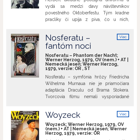
vydá sa medzi davy návštevníkov
povestného Oktoberfestu. Tým kradne
praclíky či upíja z piva, čo u nich,
pochopiteľne, vyvoláva zmiešané
reakcie. V pätách sú mu jeho manželka a
Nosferatu –
Viac
policajt, ktorému Herbert ukradol
info
fantóm noci
uniformu... Film sa nakrúcal počas
skutočného Oktoberfestu v roku 1976 a
Nosferatu – Phantom der Nacht;
tak (minimálne niektoré) reakcie ľudí na
Werner Herzog, 1979, OV (nem.) + AT |
Nemecká jeseň; Werner Herzog,
Herbertovo počínanie, ktoré vo filme
1979, verzie:
OR
,
ST
sledujeme, sú autentické.
Nosferatu – symfónia hrôzy Friedricha
Wilhelma Murnaua nie je priamočiara
adaptácia Draculu od Brama Stokera.
Tvorcovia filmu nemali vysporiadané
autorské práva a tak hoci sa inšpirovali
Stokerovým románom, spravili oproti
Woyzeck
Viac
nemu viacero viac či menej zásadných
info
zmien a úprav. Tak isto Herzogov
Woyzeck; Werner Herzog, 1979, OV
(nem.) + AT | Nemecká jeseň; Werner
Nosferatu nie je priamočiarym remakom
Herzog, 1979, verzie:
OR
Murnauovho filmu. Režisér však