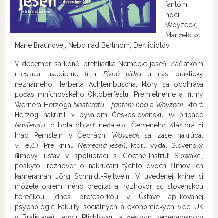
fantóm
noci,
Woyzeck,
Manželstvo
Márie Braunovej, Nebo nad Berlínom, Deň idiotov
V decembri sa končí prehliadka Nemecká jeseň. Začiatkom
mesiaca uvedieme film
Pivná bitka
u nás prakticky
neznámeho Herberta Achternbuscha, ktorý sa odohráva
počas mníchovského Oktoberfestu. Premietneme aj filmy
Wernera Herzoga
Nosferatu – fantóm noci
a
Woyzeck
, ktoré
Herzog nakrútil v bývalom Československu (v prípade
Nosferatu
to bola oblasť neďaleko Červeného Kláštora či
hrad Pernštejn v Čechách,
Woyzeck
sa zase nakrúcal
v Telči). Pre knihu
Nemecká jeseň
, ktorú vydal Slovenský
filmový ústav v spolupráci s Goethe-Institut Slowakei,
poskytol rozhovor o nakrúcaní týchto dvoch filmov ich
kameraman Jörg Schmidt-Reitwein. V uvedenej knihe si
môžete okrem iného prečítať aj rozhovor so slovenskou
herečkou (dnes profesorkou v Ústave aplikovanej
psychológie Fakulty sociálnych a ekonomických vied UK
v Bratislave) Janou Plichtovou a českým kameramanom