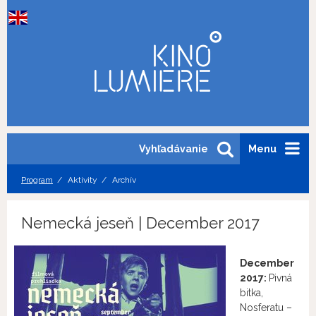
Vyhľadávanie
Menu
Program
Aktivity
Archív
Nemecká jeseň | December 2017
December
2017:
Pivná
bitka,
Nosferatu –