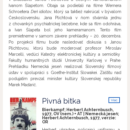
Ivanom Šlapetom. Obaja sa podieľali na filme Wernera
Schroetera
Deň idiotov
, ktorý sa taktiež nakrúcal v bývalom
Československu. Jana Plichtová v ňom stvárnila jednu
z chovankýň psychiatrickej liečebne, kde sa film odohráva,
a Ivan Šlapeta bol jeho kameramanom. Tento film
premietneme v samom závere prehliadky – 20. decembra.
Po projekcii filmu bude nasledovať diskusia s Janou
Plichtovou, ktorú bude moderovať profesor Miroslav
Marcelli, vedúci Katedry elektronickej kultúry a semiotiky
Fakulty humanitných štúdií Univerzity Karlovej v Prahe.
Prehliadku Nemecká jeseň realizoval Slovenský filmový
ústav v spolupráci s Goethe-Institut Slowakei. Záštitu nad
podujatím prevzal minister kultúry Slovenskej republiky
Marek Maďarič.
Pivná bitka
Viac
info
Bierkampf; Herbert Achternbusch,
1977, OV (nem.) + AT | Nemecká jeseň;
Herbert Achternbusch, 1977, verzie:
OR
Herbert ukradne policajnú uniformu a