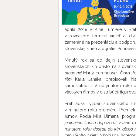
apríla 2018 v Kine Lumière v Bra
v rovnakom termíne vidieť aj div
zamerané na prezentáciu a podporu
slovenskej kinematografie. Priprave
Minulý rok sa do dejín slovensk
slovenských kín prišlo na slovensk
alebo nič
Marty Ferencovej,
Čiara
Pe
film
Karla Janáka, prepisovali hi
samostatnosti. V uplynulom roku 
všetkých filmov v distribúcii figurov
Prehliadka Týždeň slovenského fil
v minulom roku premiéru. Premiet
filmov. Podľa Mira Ulmana, prog
jedinečnú šancu dopozerať v kine to,
minulom roku dostali do kín, alebo m
cenu Slnko v sieti. A hoci sa v kategór