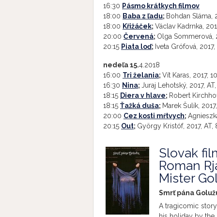
16:30
Pásmo krátkych filmov
18:00
Baba z ľadu
;
Bohdan Sláma, 2
18:00
Křižáček
;
Václav Kadrnka, 2017
20:00
Červená
;
Olga Sommerová, 2
20:15
Piata loď
;
Iveta Grófová, 2017, 
nedeľa 15.
4.2018
16:00
Tri želania
;
Vít Karas, 2017, 10
16:30
Nina
;
Juraj Lehotský, 2017, AT,
18:15
Diera v hlave
;
Robert Kirchhof
18:15
Ťažká duša
;
Marek Šulík, 2017,
20:00
Cez kosti mŕtvych
;
Agnieszka
20:15
Out
;
György Kristóf, 2017, AT, 
Slovak fil
Roman Rj
Mister Go
Smrť pána Golužu;
A tragicomic story
his holiday by the 