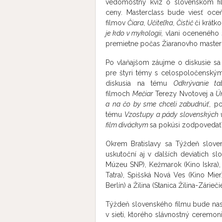
vedomostný kvíz o slovenskom fil
ceny. Masterclass bude viesť oce
filmov
Čiara
,
Učiteľka
,
Čistič
či krátk
je kdo v mykologii,
vlani oceneného š
premietne počas Žiaranovho master
Po vlaňajšom záujme o diskusie sa o
pre štyri témy s celospoločenský
diskusia na tému
Odkrývanie t
filmoch
Mečiar
Terezy Nvotovej a
Ú
a na čo by sme chceli zabudnúť
, p
tému
Vzostupy a pády slovenských v
film diváckym
sa pokúsi zodpovedať
Okrem Bratislavy sa Týždeň slove
uskutoční aj v ďalších deviatich s
Múzeu SNP), Kežmarok (Kino Iskra), K
Tatra), Spišská Nová Ves (Kino Mier
Berlín) a Žilina (Stanica Žilina-Záriečie
Týždeň slovenského filmu bude na
v sieti, ktorého slávnostný ceremoni