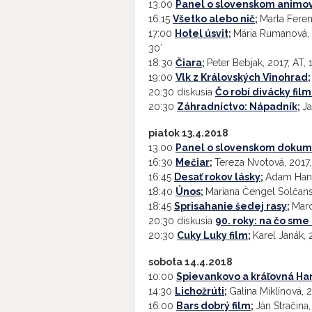
13.00
Panel o slovenskom animo
16:15
Všetko alebo nič
;
Marta Feren
17:00
Hotel úsvit
;
Mária Rumanová, 2
30′
18:30
Čiara
;
Peter Bebjak, 2017, AT, 1
19:00
Vlk z Královských Vinohrad
20:30 diskusia
Čo robí divácky fil
20:30
Záhradníctvo: Nápadník
;
Ja
piatok 13.4.2018
13.00
Panel o slovenskom dokum
16:30
Mečiar
;
Tereza Nvotová, 2017,
16:45
Desať rokov lásky
;
Adam Hanul
18:40
Únos
;
Mariana Čengel Solčansk
18:45
Sprisahanie šedej rasy
;
Maro
20:30 diskusia
90. roky: na čo sme
20:30
Cuky Luky film
;
Karel Janák, 
sobota 14.4.2018
10:00
Spievankovo a kráľovná H
14:30
Lichožrúti
;
Galina Miklínová, 2
16:00
Bars dobrý film
;
Ján Stračina,