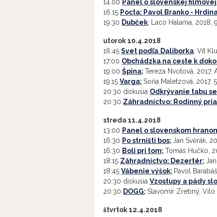
14.00
Panel o slovenskej filmove
16.15
Pocta: Pavol Branko - Hrdina
19:30
Dubček
; Laco Halama, 2018, 
utorok 10.4.2018
16:45
Svet podľa
Daliborka
; Vít Kl
17:00
Obchádzka na ceste k doko
19:00
Špina
;
Tereza Nvotová, 2017, A
19:15
Varga
;
Soňa Maletzová, 2017, 5
20:30 diskusia
Odkrývanie tabu se
20:30
Záhradníctvo: Rodinný pria
streda 11.4.2018
13.00
Panel o slovenskom hranom
16:30
Po strništi bos
;
Jan Svěrák, 20
16:30
Boli pri tom
;
Tomáš Hučko, 20
18:15
Záhradníctvo: Dezertér
;
Jan
18:45
Vábenie výšok
;
Pavol Barabáš,
20:30 diskusia
Vzostupy a pády sl
20:30
DOGG
;
Slavomír Zrebný, Vilo C
štvrtok 12.4.2018