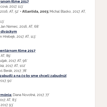
vanom filme 2017
cová, 2017, 113′
016, AT, 52′ +
Atlantída, 2003;
Michal Blaško, 2017, AT,
13′
;
Jan Němec, 2016, AT, 68′
m diváckym
n Hřebejk, 2017, AT, 113′
entárnom filme 2017
 AT, 89′
jak, 2017, AT, 96′
á, 2017, AT, 102′
š Berák, 2017, 78′
 zabudli a na čo by sme chceli zabudnúť
2017, 90′
armónia
;
Diana Novotná, 2017, 77′
017, AT, 83′
 2017, 93′