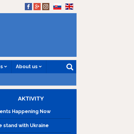
SK
EN
es
About us
AKTIVITY
ents Happening Now
 stand with Ukraine