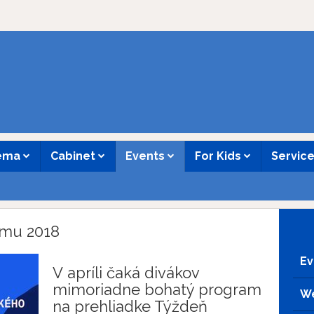
nema
Cabinet
Events
For Kids
Servic
lmu 2018
Ev
V apríli čaká divákov
mimoriadne bohatý program
We
na prehliadke Týždeň