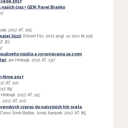
j vede 2017
 našich čias + GEN: Pavel Branko
90′
usák, 2017, AT, 105′
nalej
ilúzii
; Róbert Fiľo, 2017, angl. so slov. tit.,109′
T, 87′
2′
xuálneho násilia a vyrovnávania sa s ním
teľ
;
Jan Hřebejk, 2017, AT, 130′
 filme 2017
17, AT, 110′
17, 89′
 Hřebejk, 2017, AT, 115′
 2017, AT, 100′
ovenských výprav do najvyšších hôr sveta
sino, Enrik Bistika, Jonáš Karásek, 2017, AT, 85′