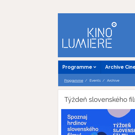
Programme
Archive Ci
Programme
Events
Archive
Týždeň slovenského fi