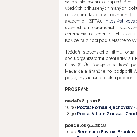
sa do hlasovania o najlepší film z
všetkých prihlásených hraných, dok
o svojom favoritovi rozhodnúť na
akadémie (SFTA):
https://slnkovsi
slávnostnom ceremoniáli. Traja vyžr
ceremoniálu a jeden z nich získa a
Košice na 2 noci podľa vlastného vý
Týždeň slovenského filmu organi
spoluorganizátormi prehliadky sú R
ústav (SFÚ). Podujatie sa koná po
Maďariča a finančne ho podporili A
pošta, myšlienku projektu podporila
PROGRAM:
nedeľa 8.4.2018
16:30
Pocta:
Roman Rjachovský -
18:30
Pocta:
Viliam Gruska -
Chod
pondelok
9.4.2018
10.00
Seminár o Pavlovi Brankovi