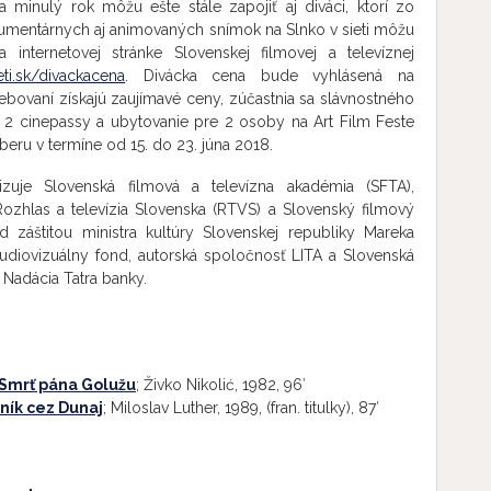
a minulý rok môžu ešte stále zapojiť aj diváci, ktorí zo
umentárnych aj animovaných snímok na Slnko v sieti môžu
 internetovej stránke Slovenskej filmovej a televíznej
eti.sk/divackacena
. Divácka cena bude vyhlásená na
ebovaní získajú zaujímavé ceny, zúčastnia sa slávnostného
j 2 cinepassy a ubytovanie pre 2 osoby na Art Film Feste
beru v termíne od 15. do 23. júna 2018.
zuje Slovenská filmová a televízna akadémia (SFTA),
ozhlas a televízia Slovenska (RTVS) a Slovenský filmový
d záštitou ministra kultúry Slovenskej republiky Mareka
udiovizuálny fond, autorská spoločnosť LITA a Slovenská
 Nadácia Tatra banky.
Smrť pána Golužu
; Živko Nikolić, 1982, 96′
ník cez Dunaj
; Miloslav Luther, 1989, (fran. titulky), 87′