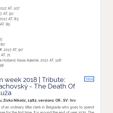
017, AT, 107′
, AT, 90′
017, AT, 83′
AT, 85′
5′
 82′
f, 2017, AT, 90′
 AT, 71′
 Holland, Kasia Adamik, 2017, AT, 128′
88′
m week 2018 | Tribute:
More
info
achovský - The Death Of
luža
 Živko Nikolić, 1982, versions:
OR
,
SV
:
hrv
 of an ordinary little clerk in Belgrade who goes to spend
sea for the first time. It is around the end of year 1939. The