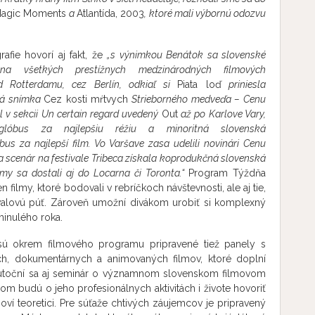
agic Moments
a
Atlantída, 2003
, ktoré mali výbornú odozvu
afie hovorí aj fakt, že
„s výnimkou Benátok sa slovenské
 na všetkých prestížnych medzinárodných filmových
 Rotterdamu, cez Berlín, odkiaľ si
Piata loď
priniesla
ná snímka
Cez kosti mŕtvych
Strieborného medveďa – Cenu
l v sekcii Un certain regard uvedený
Out
až po Karlove Vary,
 glóbus za najlepšiu réžiu a minoritná slovenská
bus za najlepší film. Vo Varšave zasa udelili novinári Cenu
za scenár na festivale Tribeca získala koprodukčná slovenská
my sa dostali aj do Locarna či Toronta.“
Program Týždňa
n filmy, ktoré bodovali v rebríčkoch návštevnosti, ale aj tie,
valovú púť. Zároveň umožní divákom urobiť si komplexný
minulého roka.
sú okrem filmového programu pripravené tiež panely s
h, dokumentárnych a animovaných filmov, ktoré doplní
Uskutoční sa aj seminár o významnom slovenskom filmovom
orom budú o jeho profesionálnych aktivitách i živote hovoriť
lmoví teoretici. Pre súťaže chtivých záujemcov je pripravený