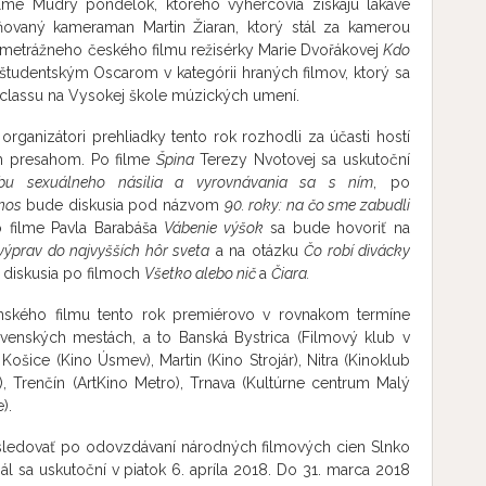
me Múdry pondelok, ktorého výhercovia získajú lákavé
ňovaný kameraman Martin Žiaran, ktorý stál za kamerou
ometrážneho českého filmu režisérky Marie Dvořákovej
Kdo
tudentským Oscarom v kategórii hraných filmov, ktorý sa
classu na Vysokej škole múzických umení.
rganizátori prehliadky tento rok rozhodli za účasti hostí
m presahom. Po filme
Špina
Terezy Nvotovej sa uskutoční
abu sexuálneho násilia a vyrovnávania sa s ním
, po
nos
bude diskusia pod názvom
90. roky: na čo sme zabudli
o filme Pavla Barabáša
Vábenie výšok
sa bude hovoriť na
ýprav do najvyšších hôr sveta
a na otázku
Čo robí divácky
 diskusia po filmoch
Všetko alebo nič
a
Čiara.
nského filmu tento rok premiérovo v rovnakom termíne
lovenských mestách, a to Banská Bystrica (Filmový klub v
ošice (Kino Úsmev), Martin (Kino Strojár), Nitra (Kinoklub
), Trenčín (ArtKino Metro), Trnava (Kultúrne centrum Malý
).
sledovať po odovzdávaní národných filmových cien Slnko
ál sa uskutoční v piatok 6. apríla 2018. Do 31. marca 2018