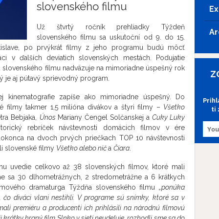
slovenského filmu
Ex
Už štvrtý ročník prehliadky Týždeň
Ar
slovenského filmu sa uskutoční od 9. do 15.
tislave, po prvýkrát filmy z jeho programu budú môcť
áci v ďalších deviatich slovenských mestách. Podujatie
 slovenského filmu nadväzuje na mimoriadne úspešný rok
Z
ný je aj pútavý sprievodný program.
ej kinematografie zapíše ako mimoriadne úspešný. Do
Prih
é filmy takmer 1,5 milióna divákov a štyri filmy –
Všetko
ti
tra Bebjaka,
Únos
Mariany Čengel Solčanskej a
Cuky Luky
storický rebríček návštevnosti domácich filmov v ére
dokonca na dvoch prvých priečkach TOP 10 návštevnosti
ali slovenské filmy
Všetko alebo nič
a
Čiara
.
mu uvedie celkovo až 38 slovenských filmov, ktoré mali
ne sa 30 dlhometrážnych, 2 stredometrážne a 6 krátkych
ramového dramaturga Týždňa slovenského filmu
„ponúka
 čo diváci vlani nestihli. V programe sú snímky, ktoré sa v
ali premiéru a producenti ich prihlásili na národnú filmovú
ii krátky hraný film Slnko v sieti neudeľuje, rozhodli sme sa do