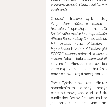
programu zaradiť i študentské filmy
M
v zahraničí.
O úspešnosti slovenskej kinematogr
filmy vlani zúčastnili takmer
festivaloch,“
upresňuje Ulman.
„Od
Krištáľového medveďa a koprodukč
Alfreda Bauera, ďalej Cannes, kde bo
kde získala
Čiara
Krištáľový
koprodukcia
Křižáček
Krištáľový gló
FIPRESCI rodinnej dráme
Nina
, cenu 
snímka
Baba z ľadu
a slovenské fil
slovenského filmu tak predstaví niele
ktoré majú za sebou úspešnú festi
obraz o slovenskej filmovej tvorbe 
Počas Týždňa slovenského filmu 
hodnotením minuloročných hranýc
panel o filmovej vede a kritike. 
publicistovi Pavlovi Brankovi, na kt
jeho priatelia, spolupracovníci a fi