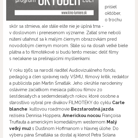
prišiel
október,
o trochu
skôr sa stmieva, ale stále ešte nie je úplná tma -
v doslovnom i prenesenom význame. Zatiaľ sme neboli
nútení utiahnuť sa k malým čiernym obrazovkám pred
novodobým čiernym morom. Stále sú na dosah veľké biele
plátna a to filmotékové si budú tento mesiac deliť filmy
s nečakane sa prelínajúcimi myšlienkami.
V roku 1961 sa narodil riaditeľ Audiovizuálneho fondu,
pedagóg a člen správnej rady VŠMU, filmový kritik, redaktor
a publicista pán Martin Šmatlák. Jeho okrúhle narodeniny
oslávime začiatkom mesiaca päticou filmov zo
šesťdesiatych a sedemdesiatych rokov, ktoré osobne a
starostlivo vybral pre divákov FILMOTÉKY do cyklu
Carte
blanche
: kultovou roadmovie
Bezstarostná jazda
režiséra Dennisa Hoppera,
Americkou nocou
Françoisa
Truffauta a americkým komediálnym westernom
Malý
veľký muž
s Dustinom Hoffmanom v hlavnej úlohe. Do
výberu pána Šmatláka sa dostal aj klenot Petra Solana