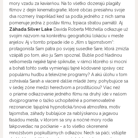
mory vzadu za kaviarňou. Na to všetko dozerajú plagáty
filmov z dejín kinematografie, ktoré občas presiahnu svoje
dva rozmery (napríklad keď sa podľa jedného z nich sama
pomenuje jedna z postáv filmu, trpiaca stratou pamäti). Aj
Záhada Silver Lake
Davida Roberta Mitchella odkazuje už
svojím názvom na konkrétnu geografickú lokáciu v meste
anjelov. Aj v tomto prípade ide o „film s tajomstvom“:
protagonista Sam pátra po svojej susedke Sare, ktorá zmizla
vzápätí po tom, ako ju Sam spoznal. Buble pod hladinou
veľkomesta nejaké tajné spiknutie, v rámci ktorého si mocní
a bohatí tohto sveta vymieňajú tajné kódované správy cez
populárnu hudbu a televízne programy? A akú úlohu v tom
zohrávala Sarah a viaceré ďalšie mladé ženy, pohybujúce sa
v šedej zóne medzi herectvom a prostitúciou? Viac než
o priame odkazovanie jedného filmu na druhý ide v našom
dvojprograme o ťažko uchopiteľné a pomenovateľné
rezonancie: tajuplná hypnotická/snová atmosféra, motív
tajomstva, záhady bublajúce za nablýskanou a jagavou
fasádou mesta, v ktorom sa sny a nočné mory rodia
takpovediac na počkanie – a to všetko okorenené
množstvom popkultúrnych odkazov. Nech sa páči, vstúpte