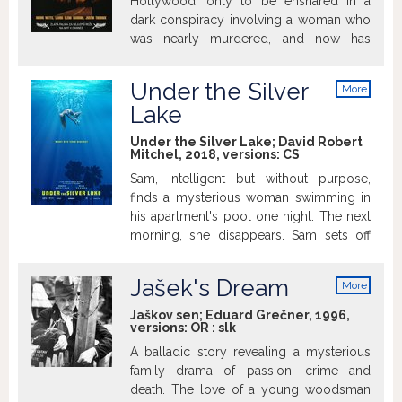
Hollywood, only to be ensnared in a
uvádzame pri príležitosti 75. narodenín
výročia narodenia herca Yves Montanda
dark conspiracy involving a woman who
režiséra Ivana Reitmana a osláv sviatku
(13. 10. 1921 – 9. 11. 1991) a 90. výročia
was nearly murdered, and now has
Halloween.
narodenia herečky Annie Girardot (25. 10.
amnesia because of a car crash.
1931 – 28. 02. 2011).
Eventually, both women are pulled into a
Under the Silver
More
psychotic illusion involving a dangerous
info
Lake
blue box, a director named Adam
Kesher, and the mysterious night club
Under the Silver Lake; David Robert
Silencio.
Mitchel, 2018, versions:
CS
Sam, intelligent but without purpose,
finds a mysterious woman swimming in
his apartment's pool one night. The next
morning, she disappears. Sam sets off
across LA to find her, and along the way
he uncovers a conspiracy far more
Jašek's Dream
More
bizarre.
info
Jaškov sen; Eduard Grečner, 1996,
versions:
OR
:
slk
A balladic story revealing a mysterious
family drama of passion, crime and
death. The love of a young woodsman