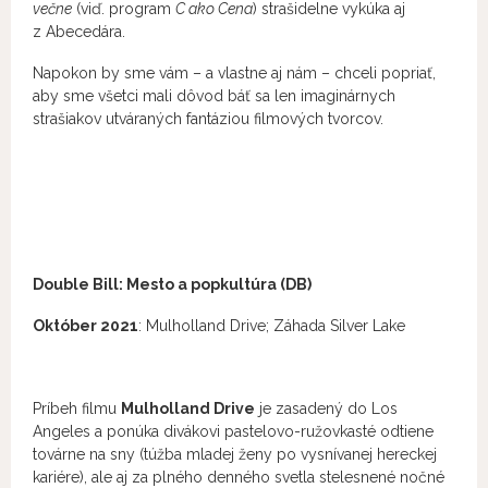
večne
(viď. program
C ako Cena
) strašidelne vykúka aj
z Abecedára.
Napokon by sme vám – a vlastne aj nám – chceli popriať,
aby sme všetci mali dôvod báť sa len imaginárnych
strašiakov utváraných fantáziou filmových tvorcov.
Double Bill: Mesto a popkultúra (DB)
Október 2021
: Mulholland Drive; Záhada Silver Lake
Príbeh filmu
Mulholland Drive
je zasadený do Los
Angeles a ponúka divákovi pastelovo-ružovkasté odtiene
továrne na sny (túžba mladej ženy po vysnívanej hereckej
kariére), ale aj za plného denného svetla stelesnené nočné