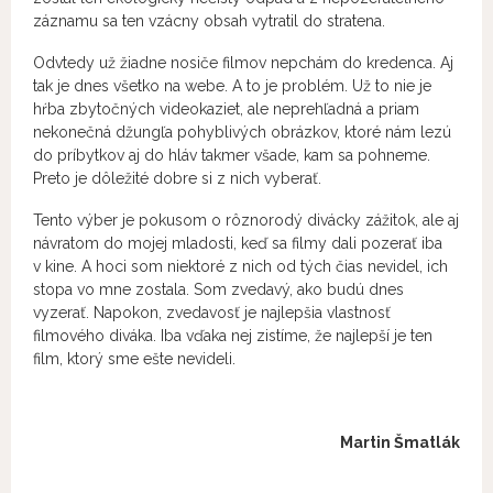
záznamu sa ten vzácny obsah vytratil do stratena.
Odvtedy už žiadne nosiče filmov nepchám do kredenca. Aj
tak je dnes všetko na webe. A to je problém. Už to nie je
hŕba zbytočných videokaziet, ale neprehľadná a priam
nekonečná džungľa pohyblivých obrázkov, ktoré nám lezú
do príbytkov aj do hláv takmer všade, kam sa pohneme.
Preto je dôležité dobre si z nich vyberať.
Tento výber je pokusom o rôznorodý divácky zážitok, ale aj
návratom do mojej mladosti, keď sa filmy dali pozerať iba
v kine. A hoci som niektoré z nich od tých čias nevidel, ich
stopa vo mne zostala. Som zvedavý, ako budú dnes
vyzerať. Napokon, zvedavosť je najlepšia vlastnosť
filmového diváka. Iba vďaka nej zistíme, že najlepší je ten
film, ktorý sme ešte nevideli.
Martin Šmatlák