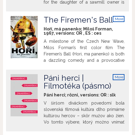
for the daughter of a sawmill owner is
marked by an old tragedy. It took place
in the midst of the woods and made the
The Firemen's Ball
More
girl and her father isolate themselves
info
from the world. The past is revived again
Hoří, má panenko; Miloš Forman,
1967, versions:
OR
,
ES
:
ces
when a mysterious man appears at the
sawmill. (http://www.sfd.sfu.sk)
A milestone of the Czech New Wave,
Milos Forman’s first color film The
Firemen’s Ball (Hori, ma panenko) is both
a dazzling comedy and a provocative
political satire. A hilarious saga of good
intentions confounded, the story
Páni herci |
More
chronicles a firemen’s ball where nothing
info
Filmotéka (pásmo)
goes right—from a beauty pageant
whose reluctant participants embarrass
Páni herci; rôzni, versions:
OR
:
slk
the organizers to a lottery from which
V širšom diváckom povedomí bola
nearly all the prizes are pilfered.
slovenská filmová kultúra dlho primárne
Presumed to be a commentary on the
kultúrou hercov – skôr mužov ako žien.
floundering Czech leadership, the film
Vo tomto výbere, ktorý možno vnímať
was “banned forever” in Czechoslovakia
ako domáci príspevok k aktuálnym star
following the Russian invasion and
studies, si pozrieme pár medailónov,