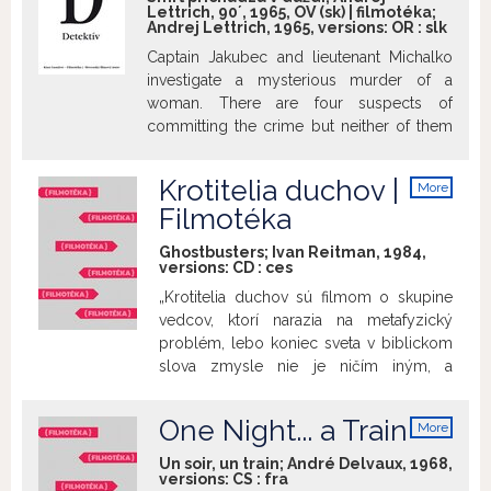
memorial to the Hiroshima tragedy
Lettrich, 90´, 1965, OV (sk) | filmotéka;
dobre, či pri stretnutí s Federicom Fellinim.
kameramana, zvukárov či autora hudby,
Andrej Lettrich, 1965, versions:
OR
:
slk
despite he devotes it all his time. The
založenej predovšetkým na
alienation that stems from the angst,
Captain Jakubec and lieutenant Michalko
elektronických nástrojoch a neobvyklých
penetrates their private lives and
investigate a mysterious murder of a
akustických podnetoch. Vtáci dnes patria
undermines any of their efforts for
woman. There are four suspects of
ku klasickým a ukážkovým
functioning relationships. This film has
committing the crime but neither of them
predstaviteľom kvalitného filmového
been digitally restored by the Slovak
has a relevant motive.
thrilleru s hororovými prvkami. Film
Film Institute.
uvádzame pri príležitosti výstavy
Krotitelia duchov |
More
filmových plagátov: Zlatá éra
info
Filmotéka
československého filmového plagátu
1960 – 1989 - Josef Vyleťal.
Ghostbusters; Ivan Reitman, 1984,
versions:
CD
:
ces
„Krotitelia duchov sú filmom o skupine
vedcov, ktorí narazia na metafyzický
problém, lebo koniec sveta v biblickom
slova zmysle nie je ničím iným, a
nielenže sa stanú jeho súčasťou a
jedným z hýbateľov, ale ho aj vyriešia
One Night... a Train
More
pomocou intelektu, inšpirácie a viery,
info
čisto ľudskými prostriedkami. … Peter
Un soir, un train; André Delvaux, 1968,
versions:
CS
:
fra
Venkman, PhD., Rayman Stanz, PhD. a