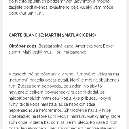
do týchto spletitých podzemných labyrintov a možno
zažijete pocit akéhosi zvláštneho déjà vu, aký vám môže
ponúknuť len film...
CARTE BLANCHE: MARTIN ŠMATLÁK
(
CBMS
)
Október 2021
: Bezstarostná jazda; Americká noc; Boxer
a smrť; Malý veľký muž; Hoří, má panenko
V časoch môjho pôsobenia v reholi filmového kritika sa ma
„nefilmoví“ priatelia občas pýtali, ktorý je môj najobľúbenejší
film. Zväčša som odpovedal, že žiaden. No aby to
nevyznelo celkom povýšenecky, tak som dodal, že
najobľúbenejších mám celú kopu. Ako pribúdali roky aj
filmy, tak tá kopa narastala, až sa napokon stala
neprehľadnou a neforemnou. Zhmotnenie našla v hŕbe
videokaziet, na ktoré som kedysi nahrával všetky filmy, ktoré
som chcel vidieť a bál som sa, že mi utečú. Po čase z nich
zostal len ekologicky nečistý odpad a z nepozerateľného