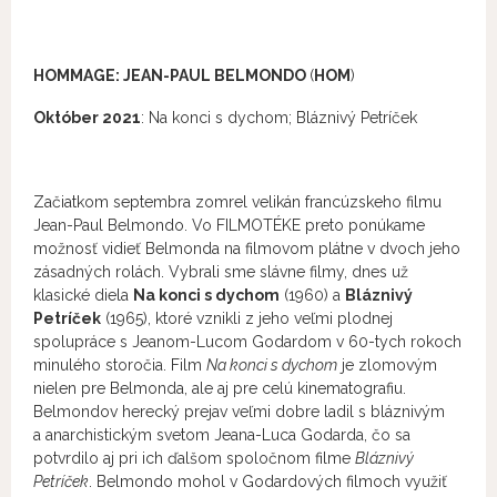
HOMMAGE: JEAN-PAUL BELMONDO
(
HOM
)
Október 2021
: Na konci s dychom; Bláznivý Petríček
Začiatkom septembra zomrel velikán francúzskeho filmu
Jean-Paul Belmondo. Vo FILMOTÉKE preto ponúkame
možnosť vidieť Belmonda na filmovom plátne v dvoch jeho
zásadných rolách. Vybrali sme slávne filmy, dnes už
klasické diela
Na konci s dychom
(1960) a
Bláznivý
Petríček
(1965), ktoré vznikli z jeho veľmi plodnej
spolupráce s Jeanom-Lucom Godardom v 60-tych rokoch
minulého storočia. Film
Na konci s dychom
je zlomovým
nielen pre Belmonda, ale aj pre celú kinematografiu.
Belmondov herecký prejav veľmi dobre ladil s bláznivým
a anarchistickým svetom Jeana-Luca Godarda, čo sa
potvrdilo aj pri ich ďalšom spoločnom filme
Bláznivý
Petríček
. Belmondo mohol v Godardových filmoch využiť