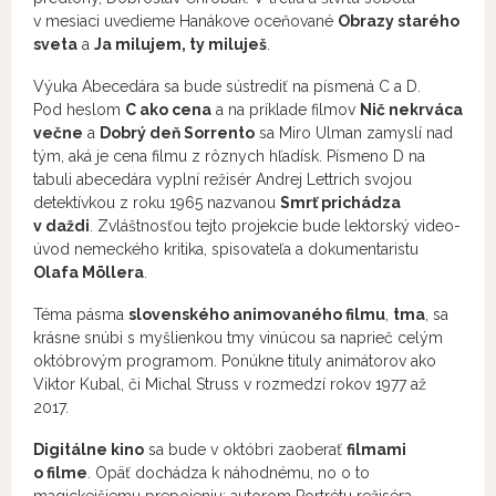
v mesiaci uvedieme Hanákove oceňované
Obrazy starého
sveta
a
Ja milujem, ty miluješ
.
Výuka Abecedára sa bude sústrediť na písmená C a D.
Pod heslom
C ako
cena
a na príklade filmov
Nič nekrváca
večne
a
Dobrý deň Sorrento
sa Miro Ulman zamyslí nad
tým, aká je cena filmu z rôznych hľadísk. Písmeno D na
tabuli abecedára vyplní režisér Andrej Lettrich svojou
detektívkou z roku 1965 nazvanou
Smrť prichádza
v daždi
. Zvláštnosťou tejto projekcie bude lektorský video-
úvod nemeckého kritika, spisovateľa a dokumentaristu
Olafa Möllera
.
Téma pásma
slovenského animovaného filmu
,
tma
, sa
krásne snúbi s myšlienkou tmy vinúcou sa naprieč celým
októbrovým programom. Ponúkne tituly animátorov ako
Viktor Kubal, či Michal Struss v rozmedzí rokov 1977 až
2017.
Digitálne kino
sa bude v októbri zaoberať
filmami
o filme
. Opäť dochádza k náhodnému, no o to