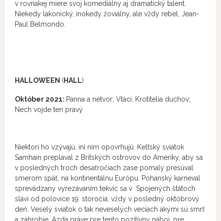
v rovnakej miere svoj komediálny aj dramatický talent.
Niekedy lakonický, inokedy žoviálny, ale vždy rebel, Jean-
Paul Belmondo.
HALLOWEEN
(
HALL
)
Október 2021:
Panna a netvor; Vtáci; Krotitelia duchov;
Nech vojde ten pravý
Niektorí ho vzývajú, iní ním opovrhujú. Keltský sviatok
Samhain preplával z Britských ostrovov do Ameriky, aby sa
v posledných troch desaťročiach zase pomaly presúval
smerom späť, na kontinentálnu Európu. Pohanský karneval
sprevádzaný vyrezávaním tekvíc sa v Spojených štátoch
slávi od polovice 19. storočia, vždy v posledný októbrový
deň. Veselý sviatok o tak neveselých veciach akými sú smrť
a záhrobie. Azda práve pre tento pozitívny náboj, pre