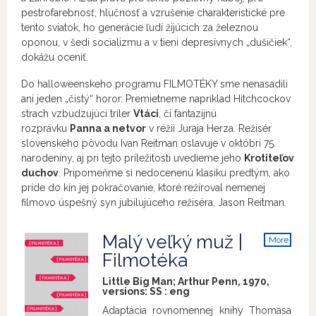
pestrofarebnosť, hlučnosť a vzrušenie charakteristické pre
tento sviatok, ho generácie ľudí žijúcich za železnou
oponou, v šedi socializmu a v tieni depresívnych „dušičiek“,
dokážu oceniť.
Do halloweenskeho programu FILMOTÉKY sme nenasadili
ani jeden „čistý“ horor. Premietneme napríklad Hitchcockov
strach vzbudzujúci triler
Vtáci
, či fantazijnú
rozprávku
Panna a netvor
v réžii Juraja Herza. Režisér
slovenského pôvodu Ivan Reitman oslavuje v októbri 75.
narodeniny, aj pri tejto príležitosti uvedieme jeho
Krotiteľov
duchov
. Pripomeňme si nedocenenú klasiku predtým, ako
príde do kín jej pokračovanie, ktoré režíroval nemenej
filmovo úspešný syn jubilujúceho režiséra, Jason Reitman.
Malý veľký muž |
More
info
Filmotéka
Little Big Man; Arthur Penn, 1970,
versions:
SS
:
eng
Adaptácia rovnomennej knihy Thomasa