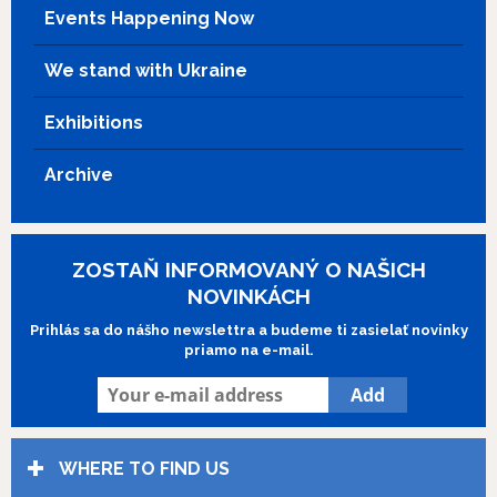
can love forgive? Set in the Stockholm
Events Happening Now
suburb of Blackeberg in 1982.
We stand with Ukraine
Exhibitions
Archive
ZOSTAŇ INFORMOVANÝ O NAŠICH
NOVINKÁCH
Prihlás sa do nášho newslettra a budeme ti zasielať novinky
priamo na e-mail.
WHERE TO FIND US