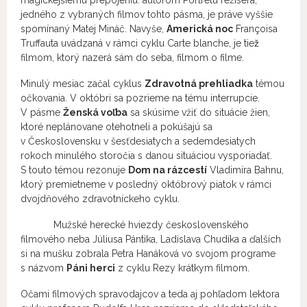
magickejšiemu prepojeniu: autorom Portrétu režiséra,
jedného z vybraných filmov tohto pásma, je práve vyššie
spomínaný Matej Mináč. Navyše,
Americká noc
Françoisa
Truffauta uvádzaná v rámci cyklu Carte blanche, je tiež
filmom, ktorý nazerá sám do seba, filmom o filme.
Minulý mesiac začal cyklus
Zdravotná prehliadka
témou
očkovania. V októbri sa pozrieme na tému interrupcie.
V pásme
Ženská voľba
sa skúsime vžiť do situácie žien,
ktoré neplánovane otehotneli a pokúšajú sa
v Československu v šesťdesiatych a sedemdesiatych
rokoch minulého storočia s danou situáciou vysporiadať.
S touto témou rezonuje
Dom na rázcestí
Vladimíra Bahnu,
ktorý premietneme v posledný októbrový piatok v rámci
dvojdňového zdravotníckeho cyklu.
Mužské herecké hviezdy československého
filmového neba Júliusa Pántika, Ladislava Chudíka a ďalších
si na mušku zobrala Petra Hanáková vo svojom programe
s názvom
Páni herci
z cyklu Rezy krátkym filmom.
Očami filmových spravodajcov a teda aj pohľadom lektora