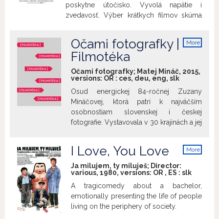
poskytne útočisko. Vyvolá napätie i
premýšľať nad tým, čo je vlastne norma,
zvedavosť. Výber krátkych filmov skúma
čo možno považovať za normálne v
jej rôzne animované podoby. Od pivničnej
pokrivenom, pokryteckom svete. Film
cez továrenskú, lesnú, kinosálovú až po tú,
uvádzame pri príležitosti 85. narodenín
Očami fotografky |
More
čo máme vo svojom vnútri. Každá z nich
herca Jana Kačera.
info
Filmotéka
uchováva tajomstvo.
Do pivnice
, 1983, Jan Švankmajer, 1983, 15‘
Žltá
Očami fotografky; Matej Mináč, 2015,
, Ivana Šebestová, 2017, 6‘
Fascinujúci
versions:
OR
:
ces
,
deu
,
eng
,
slk
život nočných tvorov
Osud energickej 84-ročnej Zuzany
, Anna Vančurová, 2004, 9‘
Mila Fog
Mináčovej, ktorá patrí k najväčším
, Marta Prokopová, 2015, 11‘
Pružinka
osobnostiam slovenskej i českej
, Michal Mészáros, 2008, 8‘
Kino
fotografie. Vystavovala v 30 krajinách a jej
, Viktor Kubal, 1977, 7‘
V kocke
fotografie svetových filmových hviezd z
, Michal Struss, 1999, 7‘
festivalov sú legendárne. A predsa túto
I Love, You Love
More
úspešnú, optimistickú ženu prenasleduje
info
desivé tajomstvo z detstva, ktoré jej
Ja milujem, ty miluješ; Director:
various, 1980, versions:
OR
,
ES
:
slk
nedovoľovalo celý život spať. Jedinou
možnosťou, ako sa zmieriť s minulosťou,
A tragicomedy about a bachelor,
je celý príbeh svojej veľkej detskej lásky
emotionally presenting the life of people
vyrozprávať. Vydá sa na najťažšiu cestu,
living on the periphery of society.
na miesto, kde ako 13-ročná zažila