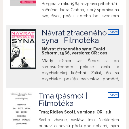
Bergera z roku 1964 rozpráva príbeh 121-
ročného Jacka Crabba, ktorý spomína na
svoj život, počas ktorého bol svedkom
viacerých kľúčových dejinných udalostí
Divokého západu. Ako malého chlapca
Návrat ztraceného
More
ho uniesli Indiáni, neskôr bojoval s
info
syna | Filmotéka
Čerokejmi v bitke pri Little Big Horn.
Hlavnú postavu v tomto napínavom
Návrat ztraceného syna; Evald
westerne s komediálnymi prvkami
Schorm, 1966, versions:
OR
:
ces
stvárnil jedinečný Dustin Hoffmann. Film
Mladý inžinier Jan Šebek sa po
uvádzame pri príležitosti 60. narodenín
samovražednom pokuse ocitá v
prof. PhDr. Martina Šmatláka.
psychiatrickej liečebni. Zatiaľ, čo sa
psychiater pokúša pacientovi pomôcť,
lekárova žena ho zvádza. Jan nechce
ostať v liečebni, ale nedokáže žiť ani s
Tma (pásmo) |
More
manželkou Janou u jej rodičov. Jana si
info
Filmotéka
krízu v manželstve kompenzuje
mileneckým vzťahom... Film
Tma; Ridley Scott, versions:
OR
:
slk
talentovaného českého režiséra Evalda
Svetlo zhasne, nastáva tma. Niektorých
Schorma nás cez postavu Jana
pripraví o pevnú pôdu pod nohami, iným
zmietaného morálnou úzkosťou nabáda