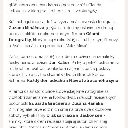
glóbusom ocenená dráma o nevere v réžii Clauda
Leloucha, v ktorej sa títo herci stretli v roku 1967.
Krásneho jubilea sa dožíva významná slovenská fotografka
Zuzana Mináčová
, jej 90. narodeniny oslávime v druhej
polovici októbra dokumentárnym filmom
Očami
fotografky
, ktorý o nej v roku 2015 nakrútil jej syn, filmový
režisér, scenárista a producent Matej Mináč.
Začiatkom októbra sa 85. narodenín dožíva charizmatický
český herec a režisér,
Jan Kačer
. Pri tejto príležitosti sme sa
rozhodli potešiť vás pohľadom na jeho skoršie postavy,
ktoré citlivo a civilne stvárnil v dvoch filmoch Evalda
Schorma:
Každý den odvahu
a
Návrat ztraceného syna
.
V rámci osláv storočnice slovenskej kinematografie sa
v októbri zameriame na tvorbu dvoch ďalších režisérskych
osobností:
Eduarda Grečnera
a
Dušana Hanáka
.
Z filmografie prvého z nich sme na prvé dve októbrové
soboty vybrali filmy
Drak sa vracia
a
Jaškov sen
-
snímky, ktoré okrem režiséra spája aj autor ich knižnej
predlohy, Dobroslav Chrobák. V tretiu a štvrtú sobotu