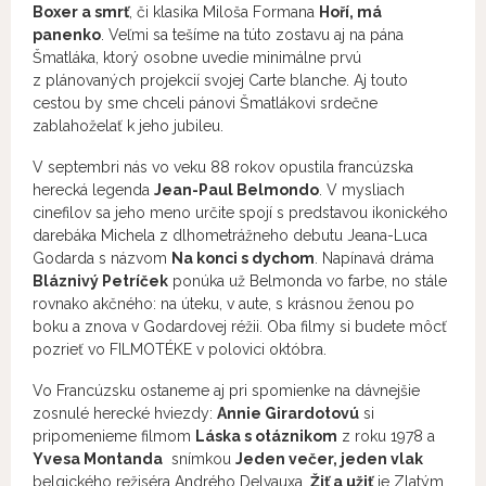
Boxer a smrť
, či klasika Miloša Formana
Hoří, má
panenko
. Veľmi sa tešíme na túto zostavu aj na pána
Šmatláka, ktorý osobne uvedie minimálne prvú
z plánovaných projekcií svojej Carte blanche. Aj touto
cestou by sme chceli pánovi Šmatlákovi srdečne
zablahoželať k jeho jubileu.
V septembri nás vo veku 88 rokov opustila francúzska
herecká legenda
Jean-Paul Belmondo
. V mysliach
cinefilov sa jeho meno určite spojí s predstavou ikonického
darebáka Michela z dlhometrážneho debutu Jeana-Luca
Godarda s názvom
Na konci s dychom
. Napínavá dráma
Bláznivý Petríček
ponúka už Belmonda vo farbe, no stále
rovnako akčného: na úteku, v aute, s krásnou ženou po
boku a znova v Godardovej réžii. Oba filmy si budete môcť
pozrieť vo FILMOTÉKE v polovici októbra.
Vo Francúzsku ostaneme aj pri spomienke na dávnejšie
zosnulé herecké hviezdy:
Annie Girardotovú
si
pripomenieme filmom
Láska s otáznikom
z roku 1978 a
Yvesa Montanda
snímkou
Jeden večer, jeden vlak
belgického režiséra Andrého Delvauxa.
Žiť a užiť
je Zlatým