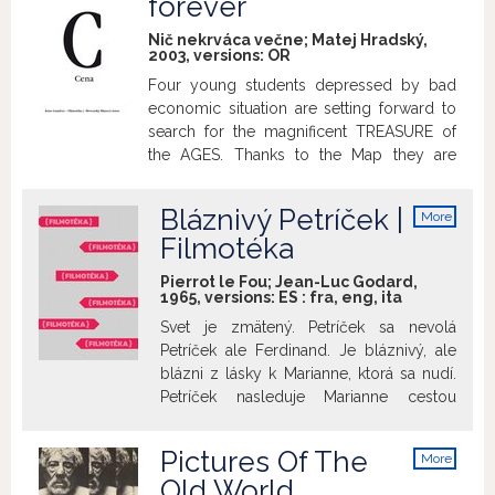
forever
spoločenské problémy. Dej filmu
zachytáva vyšetrovanie vraždy architekta,
Nič nekrváca večne; Matej Hradský,
z ktorej je podozrivá jeho manželka a jej
2003, versions:
OR
milenec, pričom je tu rozvíjaná téma
Four young students depressed by bad
spravodlivosti a morálneho
economic situation are setting forward to
rozhodovania v konkrétnom prípade.
search for the magnificent TREASURE of
Film uvádzame pri príležitosti 90. výročia
the AGES. Thanks to the Map they are
narodenia herečky Annie Girardot (25. 10.
getting through the darksome Slovak
1931 – 28. 02. 2011).
woods heading a mysterious castle,
Bláznivý Petríček |
More
however they find out that the castle still
info
Filmotéka
has got its guardian.
Pierrot le Fou; Jean-Luc Godard,
1965, versions:
ES
:
fra
,
eng
,
ita
Svet je zmätený. Petríček sa nevolá
Petríček ale Ferdinand. Je bláznivý, ale
blázni z lásky k Marianne, ktorá sa nudí.
Petríček nasleduje Marianne cestou
(bláznivou, pochopiteľne) na juh k moru.
K smrti, za slnkom a vo farbe... Hravý,
Pictures Of The
More
bláznivý, zábavný, farebný, plný života,
info
Old World
radosti a hry – taký je Godardov Bláznivý