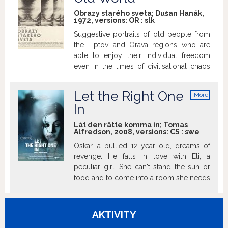
Petríček, film (predovšetkým) o láske a
Obrazy starého sveta; Dušan Hanák,
smrti. Film ponúka mnohé poklady tomu,
1972, versions:
OR
:
slk
kto sa naladí na jeho vlnu a nechá sa
Suggestive portraits of old people from
voľne unášať... Film uvádzame ako poctu
the Liptov and Orava regions who are
nedávno zosnulému hercovi Jean-Paul
able to enjoy their individual freedom
Belmondovi (9. 4. 1933 – 6. 9. 2021).
even in the times of civilisational chaos
and insecurity.
Let the Right One
More
info
In
Låt den rätte komma in; Tomas
Alfredson, 2008, versions:
CS
:
swe
Oskar, a bullied 12-year old, dreams of
revenge. He falls in love with Eli, a
peculiar girl. She can't stand the sun or
food and to come into a room she needs
to be invited. Eli gives Oskar the strength
to hit back but when he realizes that Eli
needs to drink other people's blood to
AKTIVITY
live he's faced with a choice. How much