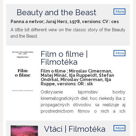
najdesivejšie momenty svojho života.
Nájde tam konečne pokoj? Uvádzame pri
Beauty and the Beast
More
príležitosti 90. narodenín umeleckej
info
Panna a netvor; Juraj Herz, 1978, versions:
CV
:
ces
fotografky Zuzany Mináčovej (nar. 24. 9.
1931).
A little bit different view on the classic story of the Beauty
and the Beast.
Film o filme |
More
info
Filmotéka
Film o filme ; Miroslav Cimerman,
Matej Mináč, Iľja Ruppeldt, Štefan
Ondrkal, Miroslav Cimerman, Iľja
Ruppe, versions:
OR
:
slk
Odkrývanie tajomstiev tvorby
kinematografických diel, hoc niekedy iba z
propagačných dôvodov, sa realizuje aj
prostredníctvom filmov o nich a ich
tvorcoch. V pásme budú uvedené filmy,
ktoré digitálne reštauroval Slovenský
Vtáci | Filmotéka
More
filmový ústav:
Film o filme 1/1966,
info