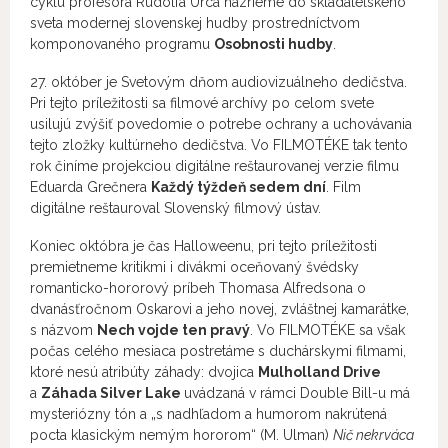
cyklu profesora Rudolfa Urca nazrieme do skladateľského
sveta modernej slovenskej hudby prostredníctvom
komponovaného programu
Osobnosti hudby
.
27. október je Svetovým dňom audiovizuálneho dedičstva.
Pri tejto príležitosti sa filmové archívy po celom svete
usilujú zvýšiť povedomie o potrebe ochrany a uchovávania
tejto zložky kultúrneho dedičstva. Vo FILMOTÉKE tak tento
rok činíme projekciou digitálne reštaurovanej verzie filmu
Eduarda Grečnera
Každý týždeň sedem dní
. Film
digitálne reštauroval Slovenský filmový ústav.
Koniec októbra je čas Halloweenu, pri tejto príležitosti
premietneme kritikmi i divákmi oceňovaný švédsky
romanticko-hororový príbeh Thomasa Alfredsona o
dvanásťročnom Oskarovi a jeho novej, zvláštnej kamarátke,
s názvom
Nech vojde ten pravý
. Vo FILMOTÉKE sa však
počas celého mesiaca postretáme s duchárskymi filmami,
ktoré nesú atribúty záhady: dvojica
Mulholland Drive
a
Záhada Silver Lake
uvádzaná v rámci Double Bill-u má
mysteriózny tón a „s nadhľadom a humorom nakrútená
pocta klasickým nemým hororom“ (M. Ulman)
Nič nekrváca