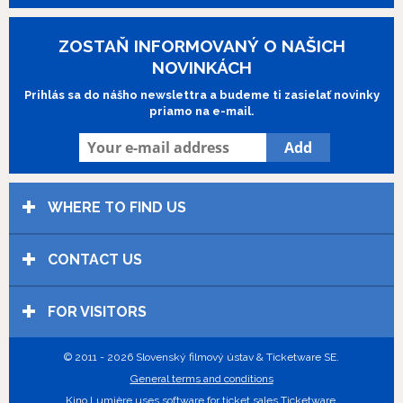
ZOSTAŇ INFORMOVANÝ O NAŠICH
NOVINKÁCH
Prihlás sa do nášho newslettra a budeme ti zasielať novinky
priamo na e-mail.
WHERE TO FIND US
CONTACT US
FOR VISITORS
© 2011 - 2026 Slovenský filmový ústav & Ticketware SE.
General terms and conditions
Kino Lumière uses
software for ticket sales Ticketware
.