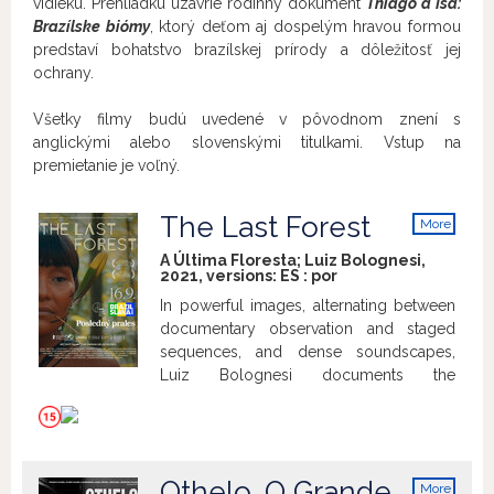
vidieku. Prehliadku uzavrie rodinný dokument
Thiago a Isa:
Brazílske biómy
, ktorý deťom aj dospelým hravou formou
predstaví bohatstvo brazílskej prírody a dôležitosť jej
ochrany.
Všetky filmy budú uvedené v pôvodnom znení s
anglickými alebo slovenskými titulkami. Vstup na
premietanie je voľný.
The Last Forest
More
info
A Última Floresta; Luiz Bolognesi,
2021, versions:
ES
:
por
In powerful images, alternating between
documentary observation and staged
sequences, and dense soundscapes,
Luiz Bolognesi documents the
Indigenous community of the Yanomami
and depicts their threatened natural
environment in the Amazon rain forest.
Othelo, O Grande
More