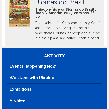
Biomas do Brasil
Thiago e Ísis e os Biomas do Brasil ;
Joao G. Amorim, 2025, versions:
SS
:
por
The lively João Grilo and the sly Chicó
are poor guys living in the hinterland
who cheat a bunch of people to survive,
but their plans are halted when a bandit
comes to town.
AKTIVITY
Events Happening Now
We stand with Ukraine
Exhibitions
Archive