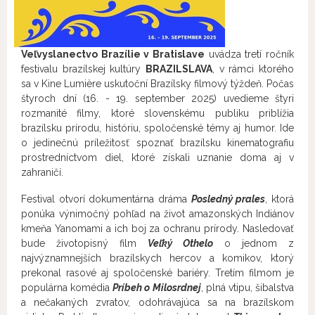
Veľvyslanectvo Brazílie v Bratislave
uvádza tretí ročník
festivalu brazílskej kultúry
BRAZILSLAVA
, v rámci ktorého
sa v Kine Lumière uskutoční Brazílsky filmový týždeň. Počas
štyroch dní (16. - 19. september 2025) uvedieme štyri
rozmanité filmy, ktoré slovenskému publiku priblížia
brazílsku prírodu, históriu, spoločenské témy aj humor. Ide
o jedinečnú príležitosť spoznať brazílsku kinematografiu
prostredníctvom diel, ktoré získali uznanie doma aj v
zahraničí.
Festival otvorí dokumentárna dráma
Posledný prales
, ktorá
ponúka výnimočný pohľad na život amazonských Indiánov
kmeňa Yanomami a ich boj za ochranu prírody. Nasledovať
bude životopisný film
Veľký Othelo
o jednom z
najvýznamnejších brazílskych hercov a komikov, ktorý
prekonal rasové aj spoločenské bariéry. Tretím filmom je
populárna komédia
Príbeh o Milosrdnej
, plná vtipu, šibalstva
a nečakaných zvratov, odohrávajúca sa na brazílskom