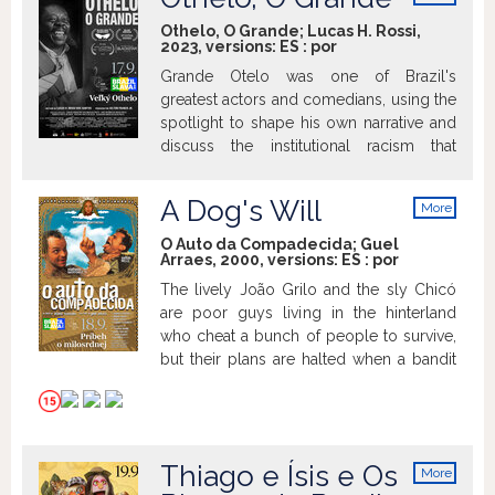
info
Othelo, O Grande; Lucas H. Rossi,
2023, versions:
ES
:
por
Grande Otelo was one of Brazil's
greatest actors and comedians, using the
spotlight to shape his own narrative and
discuss the institutional racism that
haunted him for eight decades, two
dictatorships and over a hundred films.
A Dog's Will
More
info
O Auto da Compadecida; Guel
Arraes, 2000, versions:
ES
:
por
The lively João Grilo and the sly Chicó
are poor guys living in the hinterland
who cheat a bunch of people to survive,
but their plans are halted when a bandit
comes to town.
Thiago e Ísis e Os
More
info