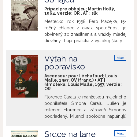
Roger naplánujú lúpež. Má to byť
Prípad pre obhajcu; Martin Hollý,
posledný džob pred Bobovým
1964, verzie:
OR
,
AT
:
slk
odchodom „do dôchodku“… Bob
Mestečko, rok 1958. Fero Macejka, 15-
hazardér je spolu s Bitkou medzi mužmi
ročný chlapec z okraja spoločnosti, je
Julesa Dassina a Nesiahajte na prachy
obvinený zo znásilnenia a vraždy mladej
Jacquesa Beckera jedným z
dievčiny. Traja priatelia z vysokej školy –
najdôležitejších francúzskych filmov noir
obhajca, prokurátor a sudkyňa. Pre
polovice 50. rokov 20. storočia. Okrem
obhajcu Kolára je to jeho prvý veľký
Výťah na
iného sa v týchto filmoch prejavila
Viac
prípad. Prokurátor Felcán dostáva
info
ambícia tvorcov nakrúcať aj mimo štúdií,
popravisko
príležitosť očistiť svoje meno a obnoviť
na reálnych lokáciách, na čo neskôr
dôveru v justičný systém. Nad nimi stojí
Ascenseur pour l’échafaud; Louis
nadviazali režiséri z obdobia francúzskej
sudkyňa Formánková. Je to ona, kto
Malle, 1957, OV (franc.) + AT |
novej vlny.
filmotéka; Louis Malle, 1957, verzie:
vynesie konečný verdikt... Film bol
OR
digitálne reštaurovaný Slovenským
Florence Carala je manželkou majetného
filmovým ústavom.
podnikateľa Simona Caralu. Julien je
milenec Florence a zároveň Simonov
podriadený. Milenci spoločne naplánujú
Simonovu vraždu, ktorej vykonávateľom
má byť sám Julien. Všetko prebieha
Srdce na lane
Viac
podľa plánu až do chvíle, keď sa im