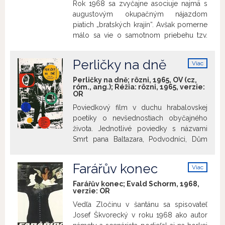
Rok 1968 sa zvyčajne asociuje najmä s
dostal do väzenia, práve naopak...
augustovým okupačným nájazdom
piatich „bratských krajín“. Avšak pomerne
málo sa vie o samotnom priebehu tzv.
pražskej jari a o zmysle vtedajšej idey
„socializmu s ľudskou tvárou“. Mnoho
Perličky na dně
Viac
nám o tom napovie dobové filmové
info
spravodajstvo najmä cez stretnutie s
Perličky na dně; rôzni, 1965, OV (cz,
róm., ang.); Réžia: rôzni, 1965, verzie:
vysokoškolákmi a predstaviteľmi
OR
inteligencie, zrušenie ostatných drôtov
Poviedkový film v duchu hrabalovskej
na hraniciach či súdne rehabilitácie, ako aj
poetiky o nevšednostiach obyčajného
návrat k významným a dovtedy
života. Jednotlivé poviedky s názvami
zaznávaným osobnostiam našich dejín.
Smrt pana Baltazara, Podvodníci, Dům
Samotná téma augustových udalostí už
radosti, Automat Svět a Romance nakrútili
bola spracovaná spravodajcami v
tvorcovia v počiatkoch ich bohatej
obsiahlom dvojtýždenníku Čierne dni,
Farářův konec
Viac
filmovej kariéry. Film, ktorý zobrazuje
preto sa k nej nebudeme vracať. O to
info
rôzne prístupy tvorcov k médiu filmu,
zaujímavejšie budú obrazy
Farářův konec; Evald Schorm, 1968,
verzie:
OR
možno považovať za manifest českej
poaugustového života spoločnosti, ktoré
novej vlny.
málokto pozná. A určite zaujme aj
Vedľa Zločinu v šantánu sa spisovateľ
bilančné posledné vydanie týždenníka z
Josef Škvorecký v roku 1968 ako autor