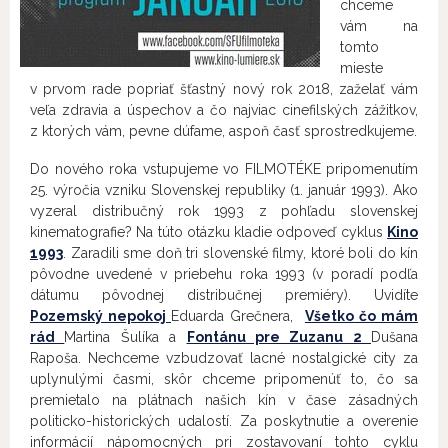
chceme
vám na
tomto
mieste
v prvom rade popriať šťastný nový rok 2018, zaželať vám
veľa zdravia a úspechov a čo najviac cinefilských zážitkov,
z ktorých vám, pevne dúfame, aspoň časť sprostredkujeme.
Do nového roka vstupujeme vo FILMOTÉKE pripomenutím
25. výročia vzniku Slovenskej republiky (1. január 1993). Ako
vyzeral distribučný rok 1993 z pohľadu slovenskej
kinematografie? Na túto otázku kladie odpoveď cyklus
Kino
1993
. Zaradili sme doň tri slovenské filmy, ktoré boli do kín
pôvodne uvedené v priebehu roka 1993 (v poradí podľa
dátumu pôvodnej distribučnej premiéry). Uvidíte
Pozemský nepokoj
Eduarda Grečnera,
Všetko čo mám
rád
Martina Šulíka a
Fontánu pre Zuzanu 2
Dušana
Rapoša. Nechceme vzbudzovať lacné nostalgické city za
uplynulými časmi, skôr chceme pripomenúť to, čo sa
premietalo na plátnach našich kín v čase zásadných
politicko-historických udalostí. Za poskytnutie a overenie
informácií nápomocných pri zostavovaní tohto cyklu