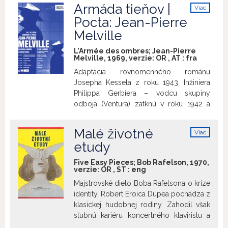
sťahovaní je len ďalším z mnohých
Armáda tieňov |
Viac
nových začiatkov. Jim by tak veľmi chcel
info
Pocta: Jean-Pierre
mať vo svojom otcovi oporu. Vidieť v
Melville
ňom chlapskú autoritu. Jeho otec je však
zbabelec. Preto sa nepokojný a
L’Armée des ombres; Jean-Pierre
nepochopený Jim búri voči všetkému,
Melville, 1969, verzie:
OR
,
AT
:
fra
čo predstavuje generáciu jeho rodičov.
Adaptácia rovnomenného románu
Nikdy sa nesmie stať takým, akým je jeho
Josepha Kessela z roku 1943. Inžiniera
otec.
Philippa Gerbiera – vodcu skupiny
odboja (Ventura) zatknú v roku 1942 a
uväznia v tábore. Tu plánuje útek, no
pošlú ho do Paríža, kde ho vypočúva
Malé životné
Viac
Gestapo. Podarí sa mu utiecť a vedie
info
etudy
skupinu odboja v Marseille... Melville do
filmu dodal aj niekoľko vlastných
Five Easy Pieces; Bob Rafelson, 1970,
skúseností z odboja. Film bol spočiatku
verzie:
OR
,
ST
:
eng
negatívne prijímaný v kontexte udalostí
Majstrovské dielo Boba Rafelsona o kríze
po máji 1968 vo Francúzsku, prezident
identity. Robert Eroica Dupea pochádza z
De Gaulle bol značne nepopulárny (v
klasickej hudobnej rodiny. Zahodil však
apríli roku 1969 odstúpil z postu
sľubnú kariéru koncertného klaviristu a
prezidenta, film mal premiéru v
pracuje ako pomocný robotník na