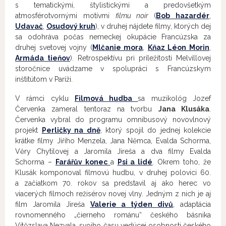
s tematickými, štylistickými a predovšetkým
atmosférotvornými motívmi
filmu noir
(
Bob hazardér
,
Udavač
,
Osudový kruh
), v druhej nájdete filmy, ktorých dej
sa odohráva počas nemeckej okupácie Francúzska za
druhej svetovej vojny (
Mlčanie mora
,
Kňaz Léon Morin
,
Armáda tieňov
). Retrospektívu pri príležitosti Melvillovej
storočnice uvádzame v spolupráci s Francúzskym
inštitútom v Paríži.
V rámci cyklu
Filmová hudba
sa muzikológ Jozef
Červenka zameral tentoraz na tvorbu
Jana Klusáka
.
Červenka vybral do programu omnibusový novovlnový
projekt
Perličky na dně
, ktorý spojil do jednej kolekcie
krátke filmy Jiřího Menzela, Jana Němca, Evalda Schorma,
Věry Chytilovej a Jaromila Jireša a dva filmy Evalda
Schorma –
Farářův konec
a
Psi a lidé
. Okrem toho, že
Klusák komponoval filmovú hudbu, v druhej polovici 60.
a začiatkom 70. rokov sa predstavil aj ako herec vo
viacerých filmoch režisérov novej vlny. Jedným z nich je aj
film Jaromila Jireša
Valerie a týden divů
, adaptácia
rovnomenného „čierneho románu“ českého básnika
Vítězslava Nezvala, svojho času vedúcej osobnosti českého