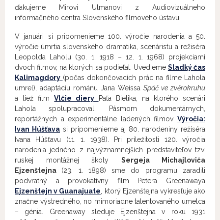
ďakujeme Mirovi Ulmanovi z Audiovizuálneho
informačného centra Slovenského filmového ústavu.
V januári si pripomenieme 100. výročie narodenia a 50.
výročie úmrtia slovenského dramatika, scenáristu a režiséra
Leopolda Laholu (30. 1. 1918 – 12. 1. 1968) projekciami
dvoch filmov, na ktorých sa podieľal. Uvedieme
Sladký čas
Kalimagdory
(počas dokončovacích prác na filme Lahola
umrel), adaptáciu románu Jana Weissa
Spáč ve zvěrokruhu
a tiež film
Vlčie diery
Paľa Bielika, na ktorého scenári
Lahola spolupracoval. Pásmom dokumentárnych,
reportážnych a experimentálne ladených filmov
Výročia:
Ivan Húšťava
si pripomenieme aj 80. narodeniny režiséra
Ivana Húšťavu (11. 1. 1938). Pri príležitosti 120. výročia
narodenia jedného z najvýznamnejších predstaviteľov tzv.
ruskej montážnej školy
Sergeja Michajloviča
Ejzenštejna
(23. 1. 1898) sme do programu zaradili
podvratný a provokatívny film Petera Greenawaya
Ejzenštejn v Guanajuate
, ktorý Ejzenštejna vykresľuje ako
značne výstredného, no mimoriadne talentovaného umelca
– génia. Greenaway sleduje Ejzenštejna v roku 1931