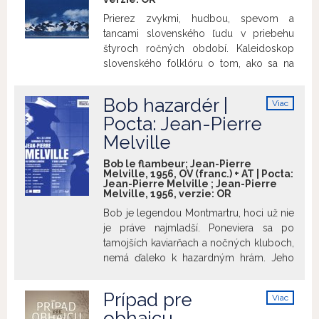
Orave.
lokáciách. Film mal premiéru 22. apríla 1949.
predfilm:
24
Prierez zvykmi, hudbou, spevom a
HODÍN ZO ŽIVOTA KLAUNA 24 heures de la vie d’un
tancami slovenského ľudu v priebehu
clown * r. Jean-Pierre Melville * Francúzsko * 1946 * 18‘ *
štyroch ročných období. Kaleidoskop
OV (franc.) + AT Jeden deň v živote dvoch klaunov, ktorí
slovenského folklóru o tom, ako sa na
chodia po uliciach a hľadajú inšpiráciu pre svoje gagy,
Slovensku ľudia zabávali, smútili, ako
ktoré ešte ten večer predstavia v manéži.
Vysvetlivky:
OV
oslavovali či pochovávali svoje nádeje.
- originálna verzia AT - anglické titulky
Bob hazardér |
Viac
Uvádzame spolu s
Týždeň vo filme
info
Pocta: Jean-Pierre
20/1968
* r. Štefan Ondrkal * 1968 * 12‘ *
Melville
OV (sk)
Bob le flambeur; Jean-Pierre
Melville, 1956, OV (franc.) + AT | Pocta:
Jean-Pierre Melville ; Jean-Pierre
Melville, 1956, verzie:
OR
Bob je legendou Montmartru, hoci už nie
je práve najmladší. Poneviera sa po
tamojších kaviarňach a nočných kluboch,
nemá ďaleko k hazardným hrám. Jeho
chránencom je Paulo. Raz prehrá všetko
v kasíne v Deauville. Od priateľa Rogera
Prípad pre
Viac
sa dozvie o ohromnom balíku peňazí,
info
obhajcu
ktorý sa má nachádzať v sejfe. Bob a