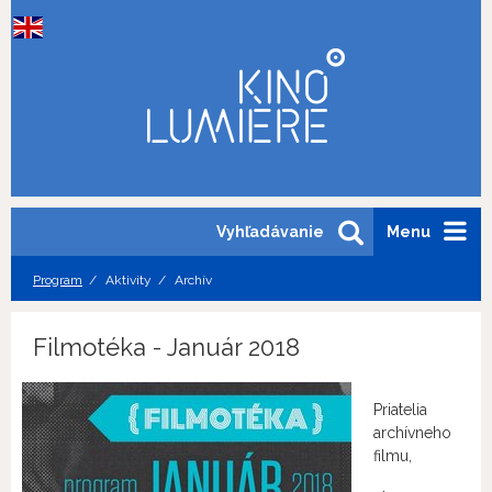
Vyhľadávanie
Menu
Program
Aktivity
Archív
Filmotéka - Január 2018
Priatelia
archívneho
filmu,