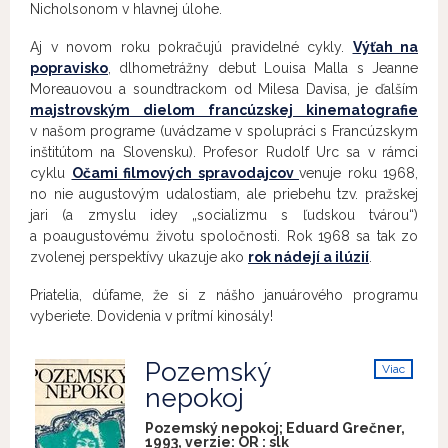
Nicholsonom v hlavnej úlohe.
Aj v novom roku pokračujú pravidelné cykly.
Výťah na
popravisko
, dlhometrážny debut Louisa Malla s Jeanne
Moreauovou a soundtrackom od Milesa Davisa, je ďalším
majstrovským dielom francúzskej kinematografie
v našom programe (uvádzame v spolupráci s Francúzskym
inštitútom na Slovensku). Profesor Rudolf Urc sa v rámci
cyklu
Očami filmových spravodajcov
venuje roku 1968,
no nie augustovým udalostiam, ale priebehu tzv. pražskej
jari (a zmyslu idey „socializmu s ľudskou tvárou“)
a poaugustovému životu spoločnosti. Rok 1968 sa tak zo
zvolenej perspektívy ukazuje ako
rok nádejí a ilúzií
.
Priatelia, dúfame, že si z nášho januárového programu
vyberiete. Dovidenia v prítmí kinosály!
Pozemský
Viac
info
nepokoj
Pozemský nepokoj; Eduard Grečner,
1993, verzie:
OR
:
slk