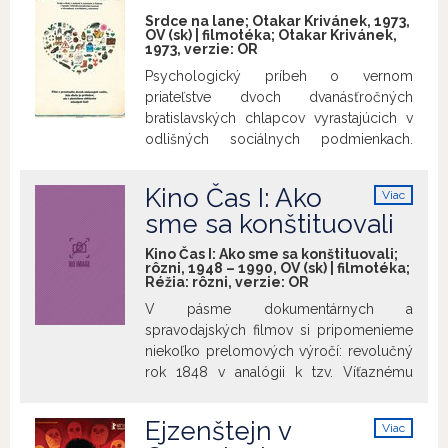
info
postaví do cesty osud. Julien, v snahe
Srdce na lane; Otakar Krivánek, 1973,
OV (sk) | filmotéka; Otakar Krivánek,
odstrániť zabudnutý usvedčujúci dôkaz z
1973, verzie:
OR
miesta činu, ostane uväznený v kabínke
Psychologický príbeh o vernom
výťahu… Dlhometrážny debut Louisa
priateľstve dvoch dvanásťročných
Malla stavia na pôsobivej atmosfére
bratislavských chlapcov vyrastajúcich v
utváranej krásnymi obrazmi Paríža,
odlišných sociálnych podmienkach.
hereckými výkonmi (v úlohe Florence
Poukazuje na dôsledky pracovnej
žiari Jeanne Moreau) a v neposlednom
zaneprázdnenosti rodičov, ktorí sa
rade vynikajúcim hudobným sprievodom
Kino Čas I: Ako
Viac
nemôžu naplno venovať výchove svojich
Milesa Davisa.
info
sme sa konštituovali
detí.
Lektorský úvod:
Michael Papcun
Kino Čas I: Ako sme sa konštituovali;
rôzni, 1948 – 1990, OV (sk) | filmotéka;
Réžia: rôzni, verzie:
OR
V pásme dokumentárnych a
spravodajských filmov si pripomenieme
niekoľko prelomových výročí: revolučný
rok 1848 v analógii k tzv. Víťaznému
februáru, založenie Matice slovenskej,
novú ústavu ČSSR, prijatie zákona o
Ejzenštejn v
Viac
federalizácii Československa a tiež
info