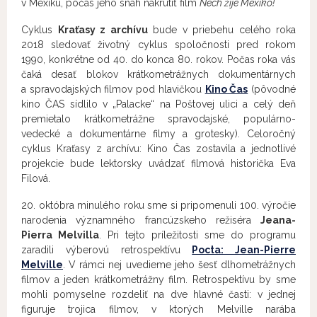
v Mexiku, počas jeho snáh nakrútiť film
Nech žije Mexiko!
Cyklus
Kraťasy z archívu
bude v priebehu celého roka
2018 sledovať životný cyklus spoločnosti pred rokom
1990, konkrétne od 40. do konca 80. rokov. Počas roka vás
čaká desať blokov krátkometrážnych dokumentárnych
a spravodajských filmov pod hlavičkou
Kino Čas
(pôvodné
kino ČAS sídlilo v „Palacke“ na Poštovej ulici a celý deň
premietalo krátkometrážne spravodajské, populárno-
vedecké a dokumentárne filmy a grotesky). Celoročný
cyklus Kraťasy z archívu: Kino Čas zostavila a jednotlivé
projekcie bude lektorsky uvádzať filmová historička Eva
Filová.
20. októbra minulého roku sme si pripomenuli 100. výročie
narodenia významného francúzskeho režiséra
Jeana-
Pierra Melvilla
. Pri tejto príležitosti sme do programu
zaradili výberovú retrospektívu
Pocta: Jean-Pierre
Melville
. V rámci nej uvedieme jeho šesť dlhometrážnych
filmov a jeden krátkometrážny film. Retrospektívu by sme
mohli pomyselne rozdeliť na dve hlavné časti: v jednej
figuruje trojica filmov, v ktorých Melville narába