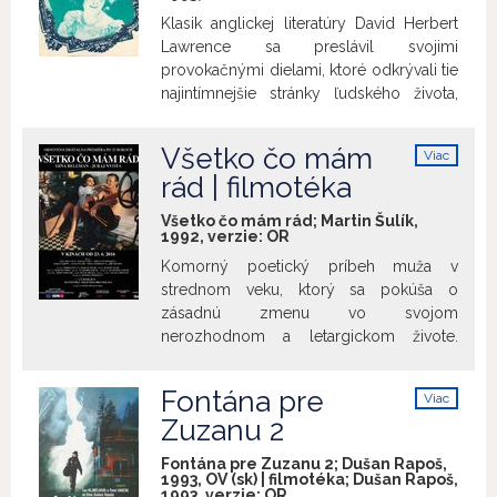
Klasik anglickej literatúry David Herbert
Lawrence sa preslávil svojimi
provokačnými dielami, ktoré odkrývali tie
najintímnejšie stránky ľudského života,
citov a vášní. Pozemský nepokoj – film
scenáristu a režiséra Eduarda Grečnera,
Všetko čo mám
Viac
vznikol na motívy poviedky D. H.
info
rád | filmotéka
Lawrencea Lišiak Film zachytáva
vnútorný svet troch postáv, dvoch žien,
Všetko čo mám rád; Martin Šulík,
žijúcich kdesi uprostred vyľudnenej
1992, verzie:
OR
samoty a muža, ktorý náhodne vtrhne do
Komorný poetický príbeh muža v
ich súkromia.
strednom veku, ktorý sa pokúša o
zásadnú zmenu vo svojom
nerozhodnom a letargickom živote.
Tomáš sa ocitá v mŕtvom bode. Nemá
prácu, s bývalou manželkou sa iba háda,
Fontána pre
Viac
musí riešiť problémy so svojim
info
Zuzanu 2
dospievajúcim synom a pomoc od neho
čakajú aj jeho starnúci rodičia. Ponuka
Fontána pre Zuzanu 2; Dušan Rapoš,
mladej Angličanky, aby s ňou odišiel do
1993, OV (sk) | filmotéka; Dušan Rapoš,
1993, verzie:
OR