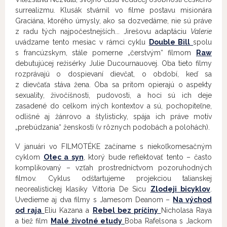
surrealizmu. Klusák stvárnil vo filme postavu misionára
Graciána, ktorého úmysly, ako sa dozvedáme, nie sú práve
z radu tých najpočestnejších... Jirešovu adaptáciu
Valerie
uvádzame tento mesiac v rámci cyklu
Double Bill
spolu
s francúzskym, stále pomerne „čerstvým“ filmom
Raw
debutujúcej režisérky Julie Ducournauovej. Oba tieto filmy
rozprávajú o dospievaní dievčat, o období, keď sa
z dievčaťa stáva žena. Oba sa pritom opierajú o aspekty
sexuality, živočíšnosti, pudovosti, a hoci sú ich deje
zasadené do celkom iných kontextov a sú, pochopiteľne,
odlišné aj žánrovo a štylisticky, spája ich práve motív
„prebúdzania“ ženskosti (v rôznych podobách a polohách).
V januári vo FILMOTÉKE začíname s niekoľkomesačným
cyklom
Otec a syn
, ktorý bude reflektovať tento – často
komplikovaný – vzťah prostredníctvom pozoruhodných
filmov. Cyklus odštartujeme projekciou talianskej
neorealistickej klasiky Vittoria De Sicu
Zlodeji bicyklov
.
Uvedieme aj dva filmy s Jamesom Deanom –
Na východ
od raja
Eliu Kazana a
Rebel bez príčiny
Nicholasa Raya
a tiež film
Malé životné etudy
Boba Rafelsona s Jackom