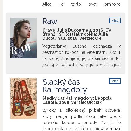
Alica, je tento svet omnoho
dobového novinového článku o mužovi,
nebezpečnejší. Je nasiaknutý sexuálnymi
ktorý sa kdesi v Orlických horách skoro
túžbami dospelých. Valerie nosí
rok vydával za kňaza. Významotvorným
Raw
Viac
náušnice, ktoré majú čarovnú moc. Jej
prostredím príbehu je česká dedina
info
jediný žijúci príbuzný, prísna babička, ju
päťdesiatych rokov, ktorá sa stáva
Grave; Julia Ducournau, 2016, OV
(fran.) + ST (cz) | filmotéka; Julia
chce obetovať, aby získala večnú
alegóriou totalitného systému. V
Ducournau, 2016, verzie:
OR
mladosť. Babičke na pomoc prichádza
hlavných úlohách Schormovho
Vegetariánka Justine odchádza v
„tchorí upír“... Surreálna fantázia na motívy
majstrovského diela excelujú Vlastimil
šestnástich rokoch na veterinárnu školu,
rovnomenného „čierneho románu“
Brodský a Jan Libíček. Sám Josef
na ktorej študuje aj jej staršia sestra. Pri
Vítězslava Nezvala.
Škvorecký si zahral roličku profesora
jednej z epizód šikany ju donútia zjesť
vystupujúceho v televízii.
mäso – po prvýkrát v živote, a navyše
surové. Táto skúsenosť ju od základov
Sladký čas
Viac
zmení a prebudí v krehkom dievčati
info
Kalimagdory
spiace monštrum. Julia Ducournau
svojim šťavnatou iniciačnou drámou
Sladký čas Kalimagdory; Leopold
sexuálneho prebudenia suverénne kráča
Lahola, 1968, verzie:
OR
:
slk
v šľapajách majstra body hororov Davida
Lyrický a pitoreskný príbeh človeka,
Cronenberga. Jej celovečerný debut
ktorý nežije podľa času, ale podľa
zdvihol zo sedadiel kritikov, divákov i
ročného kolobehu prírody. Na jar je
festivalové poroty.
skoro dieťaťom, v lete dospieva v muža,