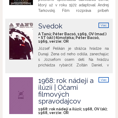
považovaný za jeden zo zásadných
ktorý už v roku 1972 adaptoval Andrej
príspevkov amerického nezávislého
Tarkovskij. Film rozpráva príbeh
filmu.
psychológa dr. Kelvina, ktorému umrela
manželka. Jeho priateľ Gibarian mu pošle
Svedok
Viac
znepokojivý odkaz z planéty Solaris.
info
Kelvin sa tam vydáva a zisťuje, že
A Tanú; Péter Bacsó, 1969, OV (maď.)
+ ST (sk) | filmotéka; Péter Bacsó,
Gibarian je mŕtvy a jeho kolegovia sú
1969, verzie:
OR
vyčerpaní a trpia paranoiou. Kelvin je
József Pelikán je strážca hrádze na
vystavený veľkému tlaku, keď sa mu
Dunaji. Žena od neho odišla, zanechajúc
začne zjavovať jeho manželka...
s Józsefom osem detí. Na hrádzu
prichádza rybárčiť Zoltán Daniel, v
súčasnosti minister, ktorému József
počas vojny zachránil život. József aj
1968: rok nádejí a
Viac
teraz zachráni ministra Zoltána, keď ho
info
ilúzií | Očami
vyloví z rieky. Zoltán nechá (po zápletke
filmových
s na čierno zaobstaraným mäsom)
zatknúť Józsefa, „keďže zákon platí pre
spravodajcov
každého a pre komunistu desaťnásobne,
1968: rok nádejí a ilúzií; 1968, OV (sk);
stonásobne“. Aj keď Józsefa prepustia na
1968, verzie:
OR
slobodu, nebolo to poslednýkrát, čo sa