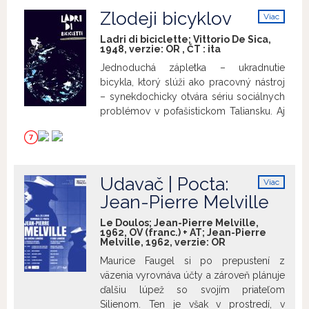
republike...
Kinožurnál. 20/1990,
okupácie Francúzska. Mladá vdova po
Zlodeji bicyklov
Znovuzrodenie M. R. Štefánika
,
Viac
židovskom komunistovi prichádza
info
Vladimír Mináč 1990 (15´) Monotematické
jedného dňa na spoveď. Snaží sa
Ladri di biciclette; Vittorio De Sica,
číslo filmového žurnálu k 71. výročiu
1948, verzie:
OR
,
ČT
:
ita
vyprovokovať kňaza kritikou katolicizmu,
úmrtia M. R. Štefánika.
ten s ňou však zapradie intelektuálnu
Jednoduchá zápletka – ukradnutie
konverzáciu o náboženstve. Začnú sa
bicykla, ktorý slúži ako pracovný nástroj
spolu pravidelne stretávať mimo rámca
– synekdochicky otvára sériu sociálnych
spovede a rozvíja sa medzi nimi zvláštny
problémov v pofašistickom Taliansku. Aj
vzťah...
napriek využitiu mnohých
hollywoodskych postupov filmového
rozprávania sa pred našimi očami odvíja
obraz všedného života. Etický a
Udavač | Pocta:
Viac
spoločenský problém zachovania
info
Jean-Pierre Melville
ľudskej dôstojnosti na pokraji udržania
holej existencie je len predĺžením smeru
Le Doulos; Jean-Pierre Melville,
nastoleného režisérom Vittoriom De
1962, OV (franc.) + AT; Jean-Pierre
Sicom a umelecko teoretickým otcom
Melville, 1962, verzie:
OR
neorealistického hnutia, scenáristom
Maurice Faugel si po prepustení z
Cesarem Zavattinim, ktorý ukotvoval
väzenia vyrovnáva účty a zároveň plánuje
neorealizmus na humanistických
ďalšiu lúpež so svojím priateľom
základoch. + prednáška:
Archivácia
Silienom. Ten je však v prostredí, v