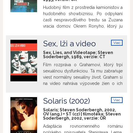
Anglicka sa zdá byť poslednou šancou
ako uniknúť zo začarovaného kruhu.
Hudobný film z prostredia kamionistov a
Lektorský úvod:
Eva Petrželová
hudobného showbiznisu. Po odpykaní
časti nespravodlivého trestu sa Zuzana
vracia domov. Okrem Ronyho, ktorý ju
kedysi dostal na šikmú plochu, ju však
nikto nečaká. Stretnutie s Jurajom,
Sex, lži a video
Viac
šoférom kamiónu a talentovaným
info
spevákom, jej však ponúka začiatok
Sex, Lies, and Videotape; Steven
Soderbergh, 1989, verzie:
ČT
nového života. Film Fontána pre Zuzanu
2 mal premiéru v kinách dňa 18. 6. 1993.
Film rozpráva o Grahamovi, ktorý trpí
sexuálnou dysfunkciou. Tá mu zabraňuje
viesť normálny sexuálny život. Graham si
na video nahráva výpovede žien o ich
živote a sexualite. Ako sa ukáže, táto
Grahamova aktivita poriadne zamáva
Solaris (2002)
Viac
vzťahmi medzi Ann, jej manželom
info
Johnom a sestrou Ann, Cynthiou...
Solaris; Steven Soderbergh, 2002,
OV (ang.) + ST (cz) | filmotéka; Steven
Dlhometrážny debut Stevena
Soderbergh, 2002, verzie:
OR
Soderbergha získal v roku 1989 Zlatú
Adaptácia rovnomenného románu
palmu na festivale v Cannes a dodnes je
poľského spisovateľa Stanisława Lema,