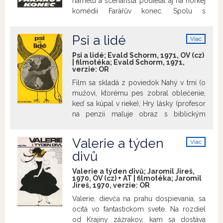
roku 1968. Uvedené budú vydania
námetu a scenárista podieľal aj na horkej
Týždňa vo filme z roku 1968: č.14, 18,
komédii Farářův konec. Spolu s
20, 30, 40, 52
.
režisérom Evaldom Schormom vytvoril
príbeh, ktorého protagonistom je
Psi a lidé
Viac
nešikovný kostolník, ktorý sa rozhodne
info
opustiť prácu vo veľkom kostole v meste.
Psi a lidé; Evald Schorm, 1971, OV (cz)
| filmotéka; Evald Schorm, 1971,
Vypraví sa za novým životom do
verzie:
OR
zapadnutej horskej dedinky, kde
Film sa skladá z poviedok Nahý v trní (o
náhodou zrovna zúfalo zháňajú farára
mužovi, ktorému pes zobral oblečenie,
kvôli poslednému pomazaniu. Kostolník
keď sa kúpal v rieke), Hry lásky (profesor
sa najprv márne bráni tomu byť
na penzii maľuje obraz s biblickým
považovaný za súčasť „zázraku“,
výjavom a ako modely mu stoja miestny
nakoniec sa však s úlohou nového
obyvatelia), Věrnost (o psovi, ktorý
duchovného pastiera zmieri – a pretože
Valerie a týden
Viac
zahynie pri obrane svojho pána). Evald
ju vykonáva rozvážne a s pochopením
info
divů
Schorm prevzal réžiu tohto filmu po tom
pre ľudské slabosti, svojrázni dedinčania
čo emigroval režisér Vojtěch Jasný, ktorý
si ho čoskoro obľúbia. To je však silno
Valerie a týden divů; Jaromil Jireš,
poviedky pripravoval.
proti mysli miestnemu kantorovi,
1970, OV (cz) + AT | filmotéka; Jaromil
Jireš, 1970, verzie:
OR
propagujúcemu v duchu komunistických
Valerie, dievča na prahu dospievania, sa
ideí ateistickú výchovu. To on bol totiž
ocitá vo fantastickom svete. Na rozdiel
doteraz celebritou tunajšej komunity...
od Krajiny zázrakov, kam sa dostáva
Škvoreckého námet vychádza aj z