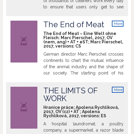
of thousands of cleaners work every day
the film crew visits them again, to
to ensure that users only get to see
discover that their destiny has been in the
approved content. Their job is to find and
United States.
remove anything inappropriate. They are
The End of Meat
More
anonymous, but the filmmakers were
info
lucky to get in touch with some “content
The End of Meat – Eine Welt ohne
Fleisch: Marc Pierschel, 2017, OV
moderators” that work in Manila,
(nem, ang) + AT + eST; Marc Pierschel,
Philippines. Theyʼve seen it all: from child
2017, versions:
CS
pornography to terrorist. Their inevitable
German director Marc Pierschel crosses
decline in mental health is not the only
continents to chart the mutual influence
problem of their job. Where is the line
of the animal industry and the shape of
between preventing the spread of evil
our society. The starting point of his
and pure censorship?
exploration is Germany, where the wind
of change has so far been strongest.
THE LIMITS OF
More
Large chain stores have pure vegan
info
WORK
sections, and more and more vegan
restaurants are emerging throughout the
Hranice práce; Apolena Rychlíková,
country. But are people really capable of
2017, OV (cz) + AT ; Apolena
Rychlíková, 2017, versions:
ES
consistently replacing meat with
meatless products? What are the stories
A hospital laundromat, a poultry
of those who have chosen to make this
company, a supermarket, a razor blade