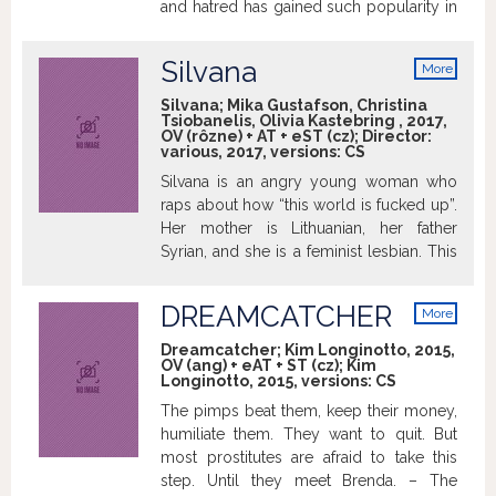
and hatred has gained such popularity in
what is the cradle of European
democracy, Bustnes decided to make a
Silvana
More
documentary about the women who
info
stand behind it. Careful of what they say
Silvana; Mika Gustafson, Christina
Tsiobanelis, Olivia Kastebring , 2017,
in front of the camera, they no longer
OV (rôzne) + AT + eST (cz); Director:
watch their mouths when they think that
various, 2017, versions:
CS
nobody is filming or listening. Their
Silvana is an angry young woman who
unguarded opinions, combined with
raps about how “this world is fucked up”.
scenes from the various actions
Her mother is Lithuanian, her father
organised by the women fighters of
Syrian, and she is a feminist lesbian. This
Golden Dawn, create an impressive yet
is the cocktail that gave rise to Swedish
disturbing picture of what is happening in
rap superstar Silvana Imam. Silvana’s
today’s Greece.
DREAMCATCHER
More
courtship with Beatrice Eli, the pioneer of
info
feminist pop, has strengthened her
Dreamcatcher; Kim Longinotto, 2015,
OV (ang) + eAT + ST (cz); Kim
influence on the LGBT community.
Longinotto, 2015, versions:
CS
People can fall in love with their
The pimps beat them, keep their money,
personalities without liking their music.
humiliate them. They want to quit. But
The directors of this highly emotional
most prostitutes are afraid to take this
film have managed to capture an intimate
step. Until they meet Brenda. – The
portrait of the famous “power pussy”