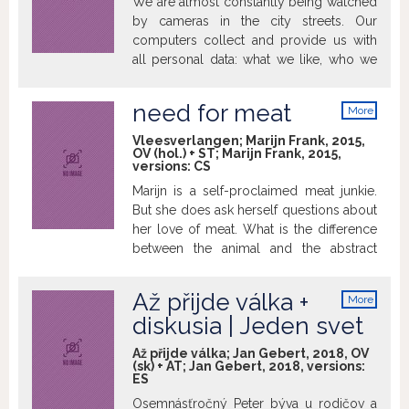
We are almost constantly being watched
through ʻregularʼ people and their stories,
by cameras in the city streets. Our
family histories, their fate and intentions
computers collect and provide us with
that are still shaping up our country
all personal data: what we like, who we
today.”
meet and what we did last month. Police
in several world capitals have already
need for meat
More
systematically linked this information
info
together in an attempt to reduce crime.
Vleesverlangen; Marijn Frank, 2015,
OV (hol.) + ST; Marijn Frank, 2015,
All the collected details from the lives of
versions:
CS
monitored citizens determine whether
Marijn is a self-proclaimed meat junkie.
the police will preventively evaluate them
But she does ask herself questions about
as likely criminals or potential victims of
her love of meat. What is the difference
a crime. But are 21st-century
between the animal and the abstract
technologies really protecting us against
piece of meat on your plate? Looking
evil or helping to deepen prejudice and
her steak in the eyes proves more
social tensions?
Až přijde válka +
More
difficult than expected. Marijn tries to get
info
diskusia | Jeden svet
rid of her meat addiction and goes in
search of answers in her film. In this
Až přijde válka; Jan Gebert, 2018, OV
personal and enlightening quest she
(sk) + AT; Jan Gebert, 2018, versions:
ES
uses a variety of methods. She takes on
an internship at a cattle slaughterhouse,
Osemnásťročný Peter býva u rodičov a