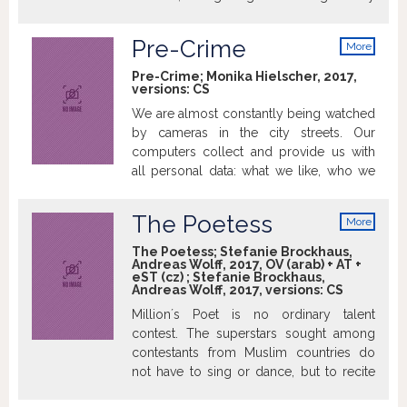
inform the world about life in the city.
shedding my illusions. And around me I
They gain international recognition for
can see that I am definitely not alone.” In
Pre-Crime
More
their work, but they are not safe even in
her new film she is chiefly concerned
info
exile.
with finding an answer to the question of
Pre-Crime; Monika Hielscher, 2017,
versions:
CS
whether or not to have children. And
under what conditions is it right to bring
We are almost constantly being watched
them up? This mosaic of non-traditional
by cameras in the city streets. Our
forms of (non)parenthood suggests that
computers collect and provide us with
raising children is no longer confined to
all personal data: what we like, who we
biological parents and does not need to
meet and what we did last month. Police
be divided into traditional mother and
in several world capitals have already
The Poetess
More
father roles.
systematically linked this information
info
together in an attempt to reduce crime.
The Poetess; Stefanie Brockhaus,
Andreas Wolff, 2017, OV (arab) + AT +
All the collected details from the lives of
eST (cz) ; Stefanie Brockhaus,
monitored citizens determine whether
Andreas Wolff, 2017, versions:
CS
the police will preventively evaluate them
Millionʼs Poet is no ordinary talent
as likely criminals or potential victims of
contest. The superstars sought among
a crime. But are 21st-century
contestants from Muslim countries do
technologies really protecting us against
not have to sing or dance, but to recite
evil or helping to deepen prejudice and
their own poetry. The professional and
social tensions?