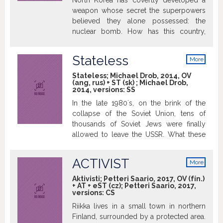
North Korea has covertly developed a
even those who believe that Soviet
weapon whose secret the superpowers
totalitarianism is preferable to
believed they alone possessed: the
democracy.
nuclear bomb. How has this country,
ostracized by the international
community and one of the worldʼs
Stateless
More
poorest nations, managed to build up
info
such an arsenal? Five years of
Stateless; Michael Drob, 2014, OV
(ang, rus) + ST (sk) ; Michael Drob,
investigation will reveal, clearly and
2014, versions:
SS
simply, the secrets behind the financing
In the late 1980ʼs, on the brink of the
of North Koreaʼs nuclear weapons. A film
collapse of the Soviet Union, tens of
revolving around the testimonies of the
thousands of Soviet Jews were finally
men and women at the heart of the
allowed to leave the USSR. What these
system.
people did not expect was that their final
destination, America, no longer
ACTIVIST
More
welcomed them with open arms. In 1988,
info
American policy suddenly changed and
Aktivisti; Petteri Saario, 2017, OV (fín.)
+ AT + eST (cz); Petteri Saario, 2017,
thousands of Soviet Jews were stranded
versions:
CS
in Italy. Stateless. This documentary
Riikka lives in a small town in northern
captures that unique slice of history from
Finland, surrounded by a protected area.
the point of view of the émigrés as well