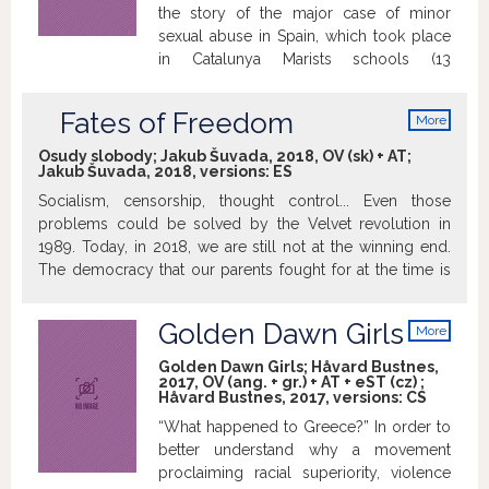
the story of the major case of minor
up? Do we look like them? On this
sexual abuse in Spain, which took place
journey, the camera records sometimes
in Catalunya Marists schools (13
funny, sometimes emotional moments
paedophiles and 42 reports). It includes
full of humanity.
the unique testimony of Benitez, the
Fates of Freedom
More
paedophile who abused more than 20
info
children during 30 years. For the ﬁrst
Osudy slobody; Jakub Šuvada, 2018, OV (sk) + AT;
Jakub Šuvada, 2018, versions:
ES
time in documentary a paedophile
confess sexual aggressions and tries to
Socialism, censorship, thought control... Even those
explain the reason throughout a
problems could be solved by the Velvet revolution in
psychological and emotional tale.
1989. Today, in 2018, we are still not at the winning end.
Pending the outcome of the trial, the
The democracy that our parents fought for at the time is
most harassing is todayʼs freedom of
unfortunately only a change of a so-called political suit. In
Benitez, who can calmly stroke in his
the past, banned artists represented a distressful life in a
Golden Dawn Girls
More
village while children are all around him.
socialist state through their works. And they prove the
info
need for a creative artistic freedom. Considering freedom
Golden Dawn Girls; Håvard Bustnes,
2017, OV (ang. + gr.) + AT + eST (cz) ;
has always been the most important attribute in work of an
Håvard Bustnes, 2017, versions:
CS
artist or a journalist. However, lives of young people
“What happened to Greece?” In order to
became victims of such freedom as well...
better understand why a movement
proclaiming racial superiority, violence