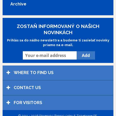
repaid to the victims.
Archive
ZOSTAŇ INFORMOVANÝ O NAŠICH
NOVINKÁCH
Prihlás sa do nášho newslettra a budeme ti zasielať novinky
priamo na e-mail.
WHERE TO FIND US
CONTACT US
FOR VISITORS
© 2011 - 2026 Slovenský filmový ústav & Ticketware SE.