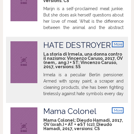
versions:
CS
Will he be able to join the European
Marijn is a self-proclaimed meat junkie.
sense for accuracy with the African
But she does ask herself questions about
haughtiness? The new show is about the
her love of meat. What is the difference
clash of the two very different cultures.
between the animal and the abstract
The question, though, is, whether this
piece of meat on your plate? Looking
mutual project will produce winners or
her steak in the eyes proves more
losers.
HATE DESTROYER
More
difficult than expected. Marijn tries to get
info
rid of her meat addiction and goes in
La storia di Irmela, una donna contro
il nazismo: Vincenzo Caruso, 2017, OV
search of answers in her film. In this
(nem,. ang.) + ST; Vincenzo Caruso,
personal and enlightening quest she
2017, versions:
SS
uses a variety of methods. She takes on
Irmela is a peculiar Berlin pensioner.
an internship at a cattle slaughterhouse,
Armed with spray paint, a scraper and
visits a poultry farm, talks to a
cleaning products, she has been fighting
psychologist and meets with a
tirelessly against hate symbols every day
handsome chef. Her research leads to
for 30 years. No anti-Semitic posters,
amusing but also interesting results.
swastikas or homophobic slogans are
Mama Colonel
More
safe from her. The 70-year-old Berliner
info
paints over, scrapes off and erases
Mama Colonel; Dieudo Hamadi, 2017,
OV (svah.) + AT + eST (cz); Dieudo
everything related to discrimination of
Hamadi, 2017, versions:
CS
any kind. Not even neo-Nazi threats or