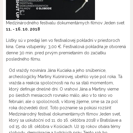
Medzinárodného festivalu dokumentárnych filmov Jeden svet
11. - 16. 10. 2018
Lístky sú v predaji len vo festivalovej pokladni v priestoroch
kina. Cena vstupenky: 3,00 €. Festivalová pokladňa je otvorená
denne 30 min. pred prvým premietaním do začiatku
posledného filmu.
Od vraždy novinára Jána Kuciaka a jeho snúbenice,
archeologičky Martiny Kušnírovej, ubehlo vyše pol roka. Tá
vražda a reakcia spoločnosti na ňu sa stali momentom,
ktorý definuje dnešné dni. O vrahovi Jána a Martiny vieme
po šiestich mesiacoch rovnako málo, ako v to ráno vo
februári, ale o spoločnosti, v ktorej žijeme, sme sa za pol
roka dozvedeli dosť. Toto poznanie sa pokúsi rozšíriť
Medzinárodný festival dokumentárnych filmov Jeden svet,
ktorý sa uskutoční od 11. do 16. októbra 2018 v Bratislave a
od 15. do 18. októbra v Košiciach. Už 19 rokov otvára témy
slobody, demokracie a ľudských práv. Tento rok ho