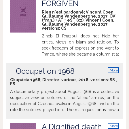
FORGIVEN
exile.
features various experts who
demonstrate how the disruption of one
Rien nʼest pardonné; Vincent Coen,
link in this open structure has a chain
Guillaume Vandenberghe, 2017, OV
(fran.) + AT + eST (cz); Vincent Coen,
reaction effect on the others. However,
Guillaume Vandenberghe, 2017,
the film is not just a message about the
versions:
CS
alarming state of our environment; it also
Zineb El Rhazoui does not hide her
depicts the inspirational stories of several
critical views on Islam and religion. To
people who have decided to become
seek freedom of expression she went to
active protectors.
France, where she became a columnist at
the satirical magazine Charlie Hebdo.
The film follows a key five-year period of
Occupation 1968
More
her life from 2011 to 2016. In 2015, Zineb
info
had to overcome the shock of her
Okupácia 1968; Director: various, 2018, versions:
SS
,
ES
colleaguesʼ murder. In the coming
months, she was confronted with life
A documentary project about August 1968 is a collective
under constant threat and massive
subjective view on soldiers of the “allied” armies, on the
security measures, while also preparing
occupation of Czechoslovakia in August 1968, and on the
for the birth of her child. Despite losing
role the soldiers played in it. The main question is how a
the illusion of security in the midst of
“small fry” behaves in the face of a “big story”. What role
Western society, Zineb remains
do their personal responsibility, personal point of view or
A Dignified death
More
determined to fight fanaticism.
morals play, and what happens when they have to choose