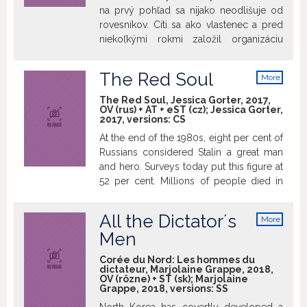
visits a poultry farm, talks to a
na prvý pohľad sa nijako neodlišuje od
psychologist and meets with a
rovesníkov. Cíti sa ako vlastenec a pred
handsome chef. Her research leads to
niekoľkými rokmi založil organizáciu
amusing but also interesting results.
Slovenskí branci. Jeho intenzívnym
vojenským výcvikom uprostred
The Red Soul
More
slovenských lesov prešlo vyše dvesto
info
mladých mužov, ktorí hľadajú vedenie
The Red Soul, Jessica Gorter, 2017,
OV (rus) + AT + eST (cz); Jessica Gorter,
a vlastnú identitu. V maskáčoch
2017, versions:
CS
a s maketami samopalov sa podrobujú
At the end of the 1980s, eight per cent of
jeho autoritatívnym sklonom. Peter verí,
Russians considered Stalin a great man
že jeho organizácia má budúcnosť,
and hero. Surveys today put this figure at
a plánuje jedného dňa odložiť uniformu
52 per cent. Millions of people died in
a osloviť masy ako politik. Film
labour camps and executions at the
o znepokojivom vzostupe nacionalizmu
hands of Stalin. Nevertheless, in current
na Slovensku a o fungovaní moci.
All the Dictatorʼs
More
Russian society there is a tendency to
info
Men
downplay the horrific side of Stalinʼs rule
and to focus on his alleged virtues. The
Corée du Nord: Les hommes du
Dutch filmmaker Jessica Gorter travelled
dictateur, Marjolaine Grappe, 2018,
OV (rôzne) + ST (sk); Marjolaine
to Russia on behalf of the people whose
Grappe, 2018, versions:
SS
families were affected by Stalinʼs terror,