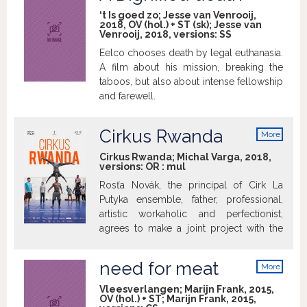
info
between saving one’s life and obeying orders?
‘t Is goed zo; Jesse van Venrooij,
2018, OV (hol.) + ST (sk); Jesse van
Venrooij, 2018, versions:
SS
Eelco chooses death by legal euthanasia.
A film about his mission, breaking the
taboos, but also about intense fellowship
and farewell.
Cirkus Rwanda
More
info
Cirkus Rwanda; Michal Varga, 2018,
versions:
OR
:
mul
Rosťa Novák, the principal of Cirk La
Putyka ensemble, father, professional,
artistic workaholic and perfectionist,
agrees to make a joint project with the
Future Vision Acrobats from Rwanda. For
the first time in his life, Rosťa heads to the
need for meat
More
African continent. Right away it becomes
info
clear that this will not be an easy feat.
Vleesverlangen; Marijn Frank, 2015,
OV (hol.) + ST; Marijn Frank, 2015,
How will he deal with his culture shock?