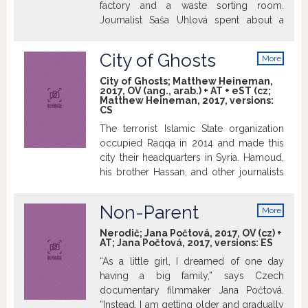
change? The documentary seeks
factory and a waste sorting room.
answers among various respondents.
Journalist Saša Uhlová spent about a
month in each job, enough to discover
that people on a minimum wage do not
City of Ghosts
More
lead very happy lives. They spend
info
almost all their time at work, do overtime,
City of Ghosts; Matthew Heineman,
2017, OV (ang., arab.) + AT + eST (cz;
weekend and night shifts, never take
Matthew Heineman, 2017, versions:
breaks, and often work when sick. Lunch
CS
or a tram ride are luxuries they can't
The terrorist Islamic State organization
afford. Poverty is just one aspect of their
occupied Raqqa in 2014 and made this
suffering...
city their headquarters in Syria. Hamoud,
his brother Hassan, and other journalists
from the activist group known as “Raqqa
is Being Slaughtered Silently” risk their
Non-Parent
More
own lives to uncover the crimes
info
committed by terrorists and disprove
Nerodič; Jana Počtová, 2017, OV (cz) +
AT; Jana Počtová, 2017, versions:
ES
their propaganda. When Islamic State
partly uncovers their network, Hamoud
“As a little girl, I dreamed of one day
and Hassan must leave their hometown.
having a big family,” says Czech
However, they remain connected with
documentary filmmaker Jana Počtová.
their sources in Raqqa and continue to
“Instead, I am getting older and gradually