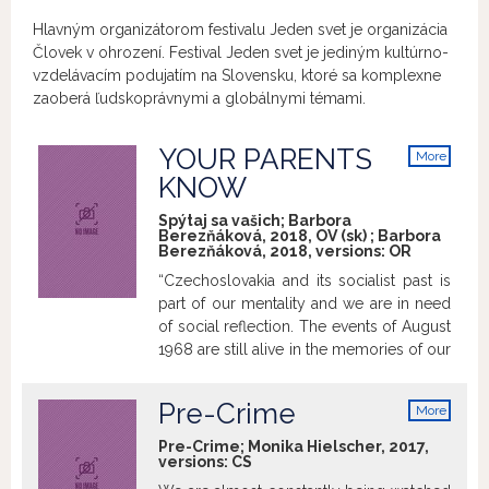
Hlavným organizátorom festivalu Jeden svet je organizácia
Človek v ohrození. Festival Jeden svet je jediným kultúrno-
vzdelávacím podujatím na Slovensku, ktoré sa komplexne
zaoberá ľudskoprávnymi a globálnymi témami.
YOUR PARENTS
More
info
KNOW
Spýtaj sa vašich; Barbora
Berezňáková, 2018, OV (sk) ; Barbora
Berezňáková, 2018, versions:
OR
“Czechoslovakia and its socialist past is
part of our mentality and we are in need
of social reflection. The events of August
1968 are still alive in the memories of our
parents and grandparents. They
influenced their possibilities in life, their
Pre-Crime
More
values, thinking and nonetheless the
info
country to which we were born. We
Pre-Crime; Monika Hielscher, 2017,
versions:
CS
wanted to go beyond the history books
and make the events more relatable