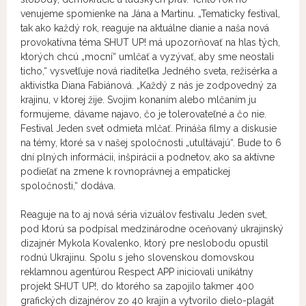
venujeme spomienke na Jána a Martinu. „Tematicky festival,
tak ako každý rok, reaguje na aktuálne dianie a naša nová
provokatívna téma SHUT UP! má upozorňovať na hlas tých,
ktorých chcú „mocní“ umlčať a vyzývať, aby sme neostali
ticho,“ vysvetľuje nová riaditeľka Jedného sveta, režisérka a
aktivistka Diana Fabiánová. „Každý z nás je zodpovedný za
krajinu, v ktorej žije. Svojim konaním alebo mlčaním ju
formujeme, dávame najavo, čo je tolerovateľné a čo nie.
Festival Jeden svet odmieta mlčať. Prináša filmy a diskusie
na témy, ktoré sa v našej spoločnosti „utultávajú“. Bude to 6
dní plných informácii, inšpirácii a podnetov, ako sa aktívne
podieľať na zmene k rovnoprávnej a empatickej
spoločnosti,“ dodáva.
Reaguje na to aj nová séria vizuálov festivalu Jeden svet,
pod ktorú sa podpísal medzinárodne oceňovaný ukrajinský
dizajnér Mykola Kovalenko, ktorý pre neslobodu opustil
rodnú Ukrajinu. Spolu s jeho slovenskou domovskou
reklamnou agentúrou Respect APP iniciovali unikátny
projekt SHUT UP!, do ktorého sa zapojilo takmer 400
grafických dizajnérov zo 40 krajín a vytvorilo dielo-plagát