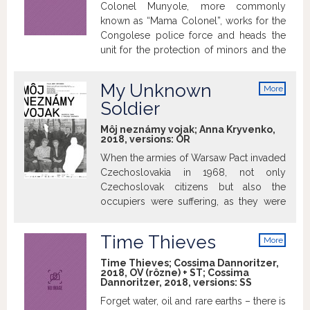
Colonel Munyole, more commonly
conflicts with law enforcement deter her.
known as “Mama Colonel”, works for the
The film on the one hand examines the
Congolese police force and heads the
German ultra-right, while on the other
unit for the protection of minors and the
presents a psychological portrait of its
fight against sexual violence. Having
heroine.
worked for 15 years in Bukavu, in the east
My Unknown
More
of the Democratic Republic of the
info
Soldier
Congo, she learns she is transferred to
Kisangani. There, she finds herself faced
Môj neznámy vojak; Anna Kryvenko,
with new challenges. Through the
2018, versions:
OR
portrait of this extraordinarily brave and
When the armies of Warsaw Pact invaded
tenacious woman, who fights for justice
Czechoslovakia in 1968, not only
to be done, this film addresses the issue
Czechoslovak citizens but also the
of violence towards women and children
occupiers were suffering, as they were
in the DRC and the difficulty of
often called in the army at the last
overcoming the past war.
minute. Almost 50 years after the
Time Thieves
More
unfortunate moment of the European
info
history, we are discovering surprising
Time Thieves; Cossima Dannoritzer,
2018, OV (rôzne) + ST; Cossima
humanity in the soldiers, who tried to
Dannoritzer, 2018, versions:
SS
cope with the terrible aftermath, which
Forget water, oil and rare earths – there is
they had personally caused. For the first