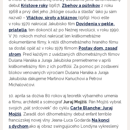
debut
Kristove roky
(1967),
Zbehov a pútnikov
z roku
1968 a prvý diel jeho „trilógie osudu a šťastia“ (ako ju sám
nazval) –
Vtáčkov, siroty a bláznov
(1969). Hoci ešte
v roku 1970 nakrúcal Jakubisko film
Dovidenia v pekle,
priatelia
, ten dokončil až po Nežnej revolúcii, v roku 1990.
V 70. rokoch mohol nakrúcať len krátkometrážne
dokumentárne filmy, k réžii dlhometrážneho hraného filmu
sa dostal opäť až v roku 1979 filmom
Postav dom, zasaď
strom
. Pred každým z uvádzaných dlhometrážnych filmov
Dušana Hanáka a Juraja Jakubiska premietneme v apríli
krátkometrážny film z ich portfólií. Za pomoc pri zostavení
blokov venovaných výročiam Dušana Hanáka a Juraja
Jakubiska ďakujeme Martinovi Kaňuchovi a Petrovi
Michalovičovi.
10. apríla sa dožíva 80 rokov aj teoretik výtvarného umenia
a filmu, architekt a scénograf
Juraj Mojžiš
. Pán Mojžiš vybral
svojich „päť srdcoviek“ do cyklu
Carte Blanche: Juraj
Mojžiš
. Zaradil doň dlhometrážny debut enfant terrible
francúzskej novej vlny Jeana-Luca Godarda
Na konci
s dychom
,ako aj obraz swingujúceho Londýna vykreslený