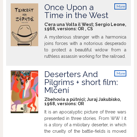
Once Upon a
More
info
Time in the West
C’era una Volta il West; Sergio Leone,
1968, versions:
OR
,
CS
A mysterious stranger with a harmonica
joins forces with a notorious desperado
to protect a beautiful widow from a
ruthless assassin working for the railroad.
Deserters And
More
info
Pilgrims + short film:
Mlčení
Zbehovia a pútnici; Juraj Jakubisko,
1968, versions:
OR
It is an apocalyptic picture of three wars
presented in three stories. From WW I it
is a story of a miliotary deserter, in which
the cruelty of the battle-fields is moved