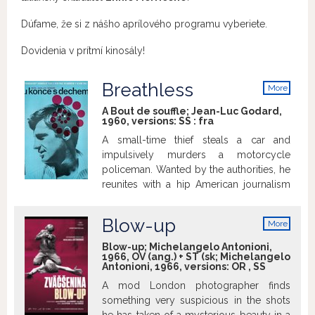
Dúfame, že si z nášho aprílového programu vyberiete.
Dovidenia v prítmí kinosály!
Breathless
More
info
A Bout de souffle; Jean-Luc Godard,
1960, versions:
SS
:
fra
A small-time thief steals a car and
impulsively murders a motorcycle
policeman. Wanted by the authorities, he
reunites with a hip American journalism
student and attempts to persuade her to
run away with him to Italy.
Blow-up
More
info
Blow-up; Michelangelo Antonioni,
1966, OV (ang.) + ST (sk; Michelangelo
Antonioni, 1966, versions:
OR
,
SS
A mod London photographer finds
something very suspicious in the shots