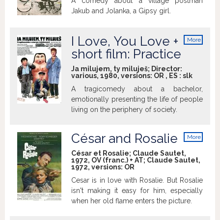
A comedy about a village postman
released in August 1990.
Jakub and Jolanka, a Gipsy girl.
I Love, You Love +
More
info
short film: Practice
Ja milujem, ty miluješ; Director:
various, 1980, versions:
OR
,
ES
:
slk
A tragicomedy about a bachelor,
emotionally presenting the life of people
living on the periphery of society.
César and Rosalie
More
info
César et Rosalie; Claude Sautet,
1972, OV (franc.) + AT; Claude Sautet,
1972, versions:
OR
Cesar is in love with Rosalie. But Rosalie
isn't making it easy for him, especially
when her old flame enters the picture.