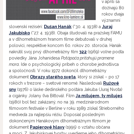
v apríli sa
dožívajú 80
rokov dvaja
významní
slovenskí režiséri:
Dušan Hanák
(*30. 4. 1938) a
Juraj
Jakubisko
(*27. 4. 1938). Obaja študovali na pražskej FAMU
a v dlhometrážnom hranom filme debutovali v druhej
polovici, respektíve koncom 60. rokov 20. storočia. Hanák
nakrútil svoj prvý dlhometrážny film
322
(1969) voľne podľa
poviedky Jána Johanidesa
Potápača priťahujú pramene
mora
. Ide o psychologický príbeh o chorobe jednotlivca
a spoločnosti. V roku 1972 dokončil dlhometrážny
dokument
Obrazy starého sveta
, ktorý si získal – po 17
rokoch v trezore – svetové renomé. Nasledovali
Ružové
sny
(1976) o láske dedinského poštára Jakuba (Juraj Nvota)
a cigánky Jolany (Iva Bittová). Film
Ja milujem, ty miluješ
(1980) bol tiež zakázaný, no na 39. medzinárodnom
filmovom festivale v Berlíne v roku 1989 získal Strieborného
medveďa za najlepšiu réžiu. Doposiaľ posledným
dokončeným Hanákovým dlhometrážnym filmom je
dokument
Papierové hlavy
(1995) o vzťahu občana
a moci. Z Jakubiskovej tvorby uvedieme jeho dlhometrážny