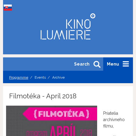
Search
Menu
Programme
Events
Archive
Filmotéka - Apríl 2018
Priatelia
archívneho
filmu,