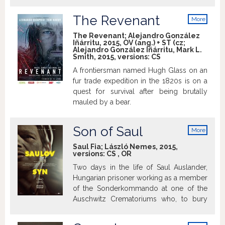
uprising and thus mystifies the inhabitants
of a small Slovak town and especially
The Revenant
More
attracts the admiration of its women.
info
The Revenant; Alejandro González
Iñárritu, 2015, OV (ang.) + ST (cz;
Alejandro González Iñárritu, Mark L.
Smith, 2015, versions:
CS
A frontiersman named Hugh Glass on an
fur trade expedition in the 1820s is on a
quest for survival after being brutally
mauled by a bear.
Son of Saul
More
info
Saul Fia; László Nemes, 2015,
versions:
CS
,
OR
Two days in the life of Saul Auslander,
Hungarian prisoner working as a member
of the Sonderkommando at one of the
Auschwitz Crematoriums who, to bury
the corpse of a boy he takes for his son,
tries to carry out his impossible deed: