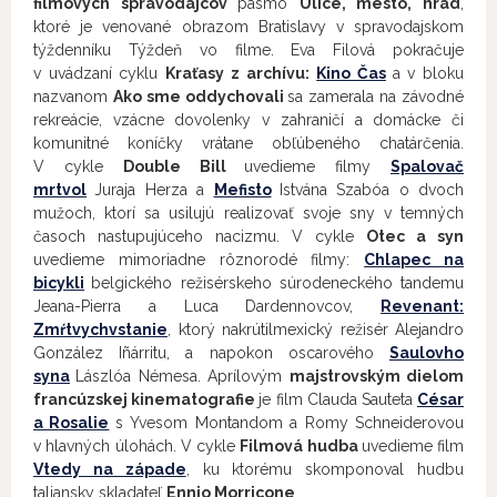
filmových spravodajcov
pásmo
Ulice, mesto, hrad
,
ktoré je venované obrazom Bratislavy v spravodajskom
týždenníku Týždeň vo filme. Eva Filová pokračuje
v uvádzaní cyklu
Kraťasy z archívu:
Kino Čas
a v bloku
nazvanom
Ako sme oddychovali
sa zamerala na závodné
rekreácie, vzácne dovolenky v zahraničí a domácke či
komunitné koníčky vrátane obľúbeného chatárčenia.
V cykle
Double Bill
uvedieme filmy
Spalovač
mrtvol
Juraja Herza a
Mefisto
Istvána Szabóa o dvoch
mužoch, ktorí sa usilujú realizovať svoje sny v temných
časoch nastupujúceho nacizmu. V cykle
Otec a syn
uvedieme mimoriadne rôznorodé filmy:
Chlapec na
bicykli
belgického režisérskeho súrodeneckého tandemu
Jeana-Pierra a Luca Dardennovcov,
Revenant:
Zmŕtvychvstanie
, ktorý nakrútilmexický režisér Alejandro
González Iñárritu, a napokon oscarového
Saulovho
syna
Lászlóa Némesa. Aprílovým
majstrovským dielom
francúzskej kinematografie
je film Clauda Sauteta
César
a Rosalie
s Yvesom Montandom a Romy Schneiderovou
v hlavných úlohách. V cykle
Filmová hudba
uvedieme film
Vtedy na západe
, ku ktorému skomponoval hudbu
taliansky skladateľ
Ennio Morricone
.