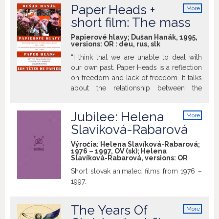
Paper Heads +
More
info
short film: The mass
Papierové hlavy; Dušan Hanák, 1995,
versions:
OR
:
deu
,
rus
,
slk
“I think that we are unable to deal with
our own past. Paper Heads is a reflection
on freedom and lack of freedom. It talks
about the relationship between the
citizen and power and the lack of respect
for human rights in the Czechoslovakia of
Jubilee: Helena
More
1945–1989. The film takes place in the
info
Slavíková-Rabarová
framework of street theatre. The
conclusion extends these happening
Výročia: Helena Slavíková-Rabarová;
motives by contemporary reflections of
1976 – 1997, OV (sk); Helena
Slavíková-Rabarová, versions:
OR
our times. The structure of the film is
built around key events of the past
Short slovak animated films from 1976 –
regime and archive footage is applied in
1997.
shortened, paradoxical and even
humorous ways. In the testimonies I
The Years Of
More
looked for the people’s concrete human
info