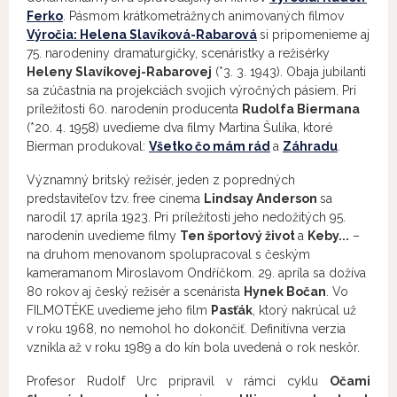
Ferko
. Pásmom krátkometrážnych animovaných filmov
Výročia: Helena Slavíková-Rabarová
si pripomenieme aj
75. narodeniny dramaturgičky, scenáristky a režisérky
Heleny Slavíkovej-Rabarovej
(*3. 3. 1943). Obaja jubilanti
sa zúčastnia na projekciách svojich výročných pásiem. Pri
príležitosti 60. narodenín producenta
Rudolfa Biermana
(*20. 4. 1958) uvedieme dva filmy Martina Šulíka, ktoré
Bierman produkoval:
Všetko čo mám rád
a
Záhradu
.
Významný britský režisér, jeden z popredných
predstaviteľov tzv. free cinema
Lindsay Anderson
sa
narodil 17. apríla 1923. Pri príležitosti jeho nedožitých 95.
narodenín uvedieme filmy
Ten športový život
a
Keby...
–
na druhom menovanom spolupracoval s českým
kameramanom Miroslavom Ondříčkom. 29. apríla sa dožíva
80 rokov aj český režisér a scenárista
Hynek Bočan
. Vo
FILMOTÉKE uvedieme jeho film
Pasťák
, ktorý nakrúcal už
v roku 1968, no nemohol ho dokončiť. Definitívna verzia
vznikla až v roku 1989 a do kín bola uvedená o rok neskôr.
Profesor Rudolf Urc pripravil v rámci cyklu
Očami