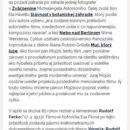
na pozadí pátrania po záhade jednej fotografie
v
Zväčšenine
Michelangela Antonioniho. Ďalej zvolil film
Ela Havettu
Slávnosť v botanickej záhrade
, ktorý podľa
slov autora výberu „je a zostane krásnym príkladom
autorského filmu, svedectvom úsilia o čo najuvoľnenejšiu
kompozíciu narácie“, a tiež
Nebo nad Berlínom
Wima
Wendersa. Cyklus uzatvára československo-francúzska
koprodukcia z dielne Alaina Robbe-Grilleta
Muž, ktorý
luže
. Ako hovorí pán Mojžiš, tento film „nám ponúkne
zároveň s provokatívnym pohľadom na identitu (anti)hrdinu
ako hýbateľa príbehu aj príležitosť uvažovať o estetike
nového románu
, zrejme posledného dôsledného
avantgardného gesta moderného umenia“. Juraj Mojžiš
osobne uvedie projekciu posledného menovaného filmu. Aj
touto cestou chceme pánovi Mojžišovi popriať všetko
najlepšie k jeho jubileu a poďakovať mu za zostavenie
cyklu.
V apríli sa dožíva 85 rokov režisér a kameraman
Rudolf
Ferko
(*17. 4. 1933). Filmová historička Eva Filová pri tejto
príležitosti zostavila pásmo krátkometrážnych
dokumentárnych a spravodajských filmov
Výročia: Rudolf