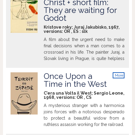
Christ + short film:
and universal dimensions in order to
combine them in an emotional picture of
They are waiting for
man in socialist society.” Dušan Hanák
Godot
Kristove roky; Juraj Jakubisko, 1967,
versions:
OR
,
ES
:
slk
A film about the urgent need to make
final decisions when a man comes to a
crossroad in his life. The painter Juraj, a
Slovak living in Prague, is quite helpless
when he, being in his thirties realizes that
he had been leading a superficial life. He
Once Upon a
More
gradually evaluates his own situation and
info
Time in the West
tries to change his life for the better.
C’era una Volta il West; Sergio Leone,
1968, versions:
OR
,
CS
A mysterious stranger with a harmonica
joins forces with a notorious desperado
to protect a beautiful widow from a
ruthless assassin working for the railroad.