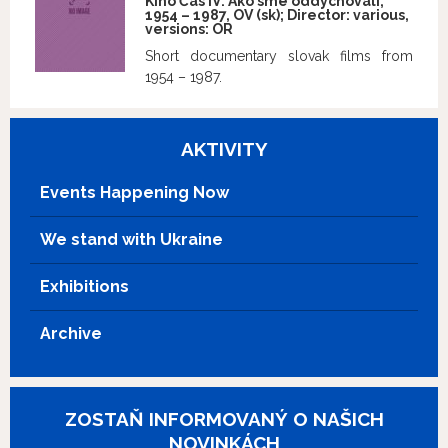
Kino Čas IV: Ako sme oddychovali;
1954 – 1987, OV (sk); Director: various,
versions:
OR
Short documentary slovak films from
1954 – 1987.
AKTIVITY
Events Happening Now
We stand with Ukraine
Exhibitions
Archive
ZOSTAŇ INFORMOVANÝ O NAŠICH
NOVINKÁCH