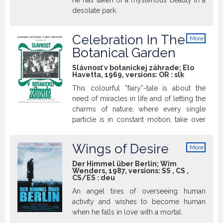
he has taken of a mysterious beauty in a
desolate park.
Celebration In The
More
info
Botanical Garden
Slávnosť v botanickej záhrade; Elo
Havetta, 1969, versions:
OR
:
slk
This colourful ”fairy”-tale is about the
need of miracles in life and of letting the
charms of nature, where every single
particle is in constant motion, take over
as if in an impressionist painting. It is a
mosaic built of the stories of Mária and
Wings of Desire
More
Pierre. Mária, a tavern-keeper tries again
info
and again to lead Pišta, the father of her
Der Himmel über Berlin; Wim
Wenders, 1987, versions:
SS
,
CS
,
eight daughters, to the wedding altar.
CS/ES
:
deu
Pierre by his arrival disturbs the peace of
An angel tires of overseeing human
the wine-growing village of Bábindol but
activity and wishes to become human
at the same time he shows its inhabitants
when he falls in love with a mortal.
how to really enjoy life.