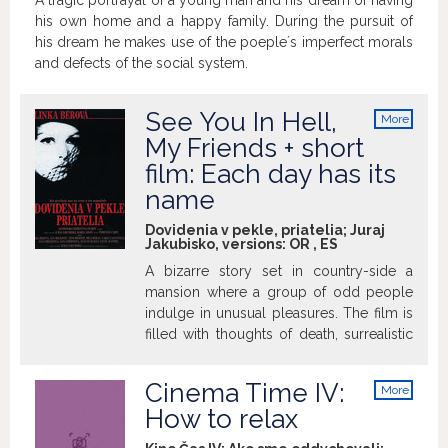
A tragic portrayal of a young man and his dream of having
his own home and a happy family. During the pursuit of
his dream he makes use of the poeple´s imperfect morals
and defects of the social system.
See You In Hell,
More
info
My Friends + short
film: Each day has its
name
Dovidenia v pekle, priatelia; Juraj
Jakubisko, versions:
OR
,
ES
A bizarre story set in country-side a
mansion where a group of odd people
indulge in unusual pleasures. The film is
filled with thoughts of death, surrealistic
motifs as well as hints on national
feelings. Everything is seen
Cinema Time IV:
More
retrospectively as the world is unevitably
info
How to relax
marked by a catastrophe.