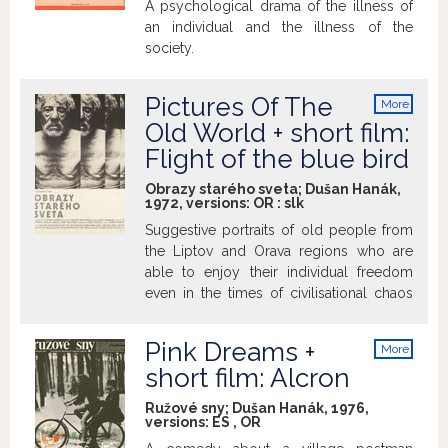
psychopathic monster. Vlasta
A psychological drama of the illness of
mend his relationship with his father and
Chramostová plays Karel’s wife, in one of
an individual and the illness of the
he learns to see life in a different way.
her final on-screen roles – she was later
society.
blacklisted by the communist authorities
for signing the Charter 77 initiative… The
Pictures Of The
More
film’s mix of black comedy and its vivid
info
Old World + short film:
evocation of German expressionism
makes The Cremator one of the most
Flight of the blue bird
important films of the Czechoslovak New
Obrazy starého sveta; Dušan Hanák,
Wave. Cinematographer Stanislav Milota
1972, versions:
OR
:
slk
– who closely collaborated with the 40-
Suggestive portraits of old people from
year-old Herz in staging the film – also
the Liptov and Orava regions who are
makes a great contribution to the motion
able to enjoy their individual freedom
picture's aesthetic; the elegant black and
even in the times of civilisational chaos
white photography representing one of
and insecurity.
Milota’s greatest efforts. The film suffered
a somewhat dramatic fate: it was entered
Pink Dreams +
More
into contention for the Academy Awards,
info
short film: Alcron
but failed to be short-listed. Almost
immediately after its March 1969
Ružové sny; Dušan Hanák, 1976,
premiere, the film was banned from
versions:
ES
,
OR
Czechoslovak cinemas. It was only re-