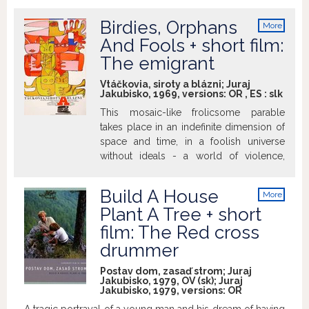
further into the so-far peaceful hinterland
(Deserters). From WW II it is a story
Birdies, Orphans
More
about a law by which people justify their
info
And Fools + short film:
actions (Dominica). The third part is an
The emigrant
image about living in the world
destroyed by nuclear war (Pilgrims).
Vtáčkovia, siroty a blázni; Juraj
Jakubisko, 1969, versions:
OR
,
ES
:
slk
This mosaic-like frolicsome parable
takes place in an indefinite dimension of
space and time, in a foolish universe
without ideals - a world of violence,
cynicism and hopelessness. Its living
illustrative examples are the three
Build A House
More
lonesome lunatics who survive in this
info
Plant A Tree + short
insane and ugly world only thanks to
film: The Red cross
their craziness, philosophy of
playfulness and joy and the enjoying
drummer
present moment. They live, play, love
Postav dom, zasaď strom; Juraj
and hate all together.
Jakubisko, 1979, OV (sk); Juraj
Jakubisko, 1979, versions:
OR