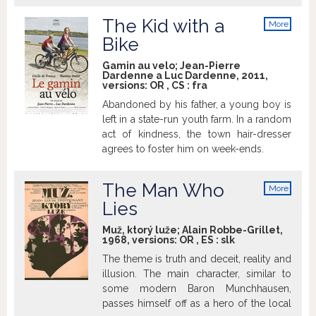
The Kid with a
More
info
Bike
Gamin au velo; Jean-Pierre
Dardenne a Luc Dardenne, 2011,
versions:
OR
,
CS
:
fra
Abandoned by his father, a young boy is
left in a state-run youth farm. In a random
act of kindness, the town hair-dresser
agrees to foster him on week-ends.
The Man Who
More
info
Lies
Muž, ktorý luže; Alain Robbe-Grillet,
1968, versions:
OR
,
ES
:
slk
The theme is truth and deceit, reality and
illusion. The main character, similar to
some modern Baron Munchhausen,
passes himself off as a hero of the local