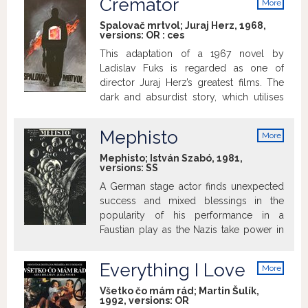
Cremator
More
salvage the body and find a rabbi to bury
info
it. While the Sonderkommando is to be
Spalovač mrtvol; Juraj Herz, 1968,
versions:
OR
:
ces
liquidated at any moment, Saul turns
away of the living and their plans of
This adaptation of a 1967 novel by
rebellion to save the remains of a son he
Ladislav Fuks is regarded as one of
never took care of when he was still alive.
director Juraj Herz’s greatest films. The
dark and absurdist story, which utilises
elements of the psychologically
grotesque, represents one of many
Mephisto
More
1960s works by author Fuks that deal
info
with issues of Jewish identity and
Mephisto; István Szabó, 1981,
versions:
SS
alienation in a brutal world. These also
include Pan Theodor Mundstock (Mr.
A German stage actor finds unexpected
Theodore Mundstock); Variace pro
success and mixed blessings in the
temnou strunu (Variations for a Dark
popularity of his performance in a
String); and Myši Natálie Mooshabrové
Faustian play as the Nazis take power in
(The Mice of Natalia Mooshabr). The
pre-WWII Germany. As his associates
protagonist in Spalovač mrtvol (The
and friends flee or are ground under by
Everything I Love
More
Cremator, 1969) is 1930s crematorium
the Nazi terror, the popularity of his
info
worker Karel Kopfrkingl, who loves his
character supercedes his own existence
Všetko čo mám rád; Martin Šulík,
work and family – in fact, he loves them
1992, versions:
OR
until he finds that his best performance is