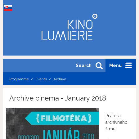
Search
Menu
Programme
Events
Archive
Archive cinema - January 2018
Priatelia
archívneho
filmu,