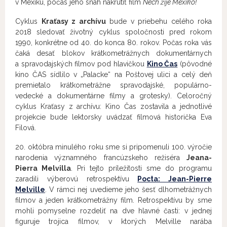
v Mexiku, počas jeho snáh nakrútiť film
Nech žije Mexiko!
Cyklus
Kraťasy z archívu
bude v priebehu celého roka
2018 sledovať životný cyklus spoločnosti pred rokom
1990, konkrétne od 40. do konca 80. rokov. Počas roka vás
čaká desať blokov krátkometrážnych dokumentárnych
a spravodajských filmov pod hlavičkou
Kino Čas
(pôvodné
kino ČAS sídlilo v „Palacke“ na Poštovej ulici a celý deň
premietalo krátkometrážne spravodajské, populárno-
vedecké a dokumentárne filmy a grotesky). Celoročný
cyklus Kraťasy z archívu: Kino Čas zostavila a jednotlivé
projekcie bude lektorsky uvádzať filmová historička Eva
Filová.
20. októbra minulého roku sme si pripomenuli 100. výročie
narodenia významného francúzskeho režiséra
Jeana-
Pierra Melvilla
. Pri tejto príležitosti sme do programu
zaradili výberovú retrospektívu
Pocta: Jean-Pierre
Melville
. V rámci nej uvedieme jeho šesť dlhometrážnych
filmov a jeden krátkometrážny film. Retrospektívu by sme
mohli pomyselne rozdeliť na dve hlavné časti: v jednej
figuruje trojica filmov, v ktorých Melville narába