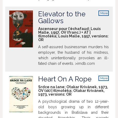
defence attorney, prosecutor and judge.
For defence attorney Kolár, it is his first
Elevator to the
More
big case. Prosecutor Felcán is given the
info
Gallows
opportunity to clear his name and
restore faith in a justice system. Judge
Ascenseur pour l’échafaud; Louis
Formánková stands above them. It is she,
Malle, 1957, OV (franc.) + AT |
filmotéka; Louis Malle, 1957, versions:
who will pronounce the final verdict...
OR
This film has been digitally restored by
A self-assured businessman murders his
the Slovak Film Institute.
employer, the husband of his mistress,
which unintentionally provokes an ill-
fated chain of events. >imdb.com
Heart On A Rope
More
info
Srdce na lane; Otakar Krivánek, 1973,
OV (sk) | filmotéka; Otakar Krivánek,
1973, versions:
OR
A psychological drama of two 12-year-
old boys growing up in different
backgrounds in Bratislava and their