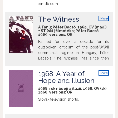
>imdb.com
The Witness
More
info
A Tanú; Péter Bacsó, 1969, OV (maď.)
+ ST (sk) | filmotéka; Péter Bacsó,
1969, versions:
OR
Banned for over a decade for its
outspoken criticism of the post-WWII
communist regime in Hungary, Péter
Bacsó's 'The Witness' has since then
achieved unparalleled cult status in its
native land. Known as the best satire
1968: A Year of
More
about communism, 'The Witness' has
info
Hope and Illusion
become a cult classic, which was also
well received by critics and general
1968: rok nádejí a ilúzií; 1968, OV (sk);
audiences alike when it was finally
1968, versions:
OR
released outside of Hungary. Its candid
Slovak television shorts.
and realistic portrayal of the incompetent
communist regime has earned great
acclaim for both the director and the film