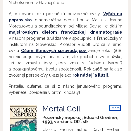
Nicholsonom v hlavnej úlohe.
Aj v novom roku pokračujú pravidelné cykly.
Výťah na
popravisko
, dlhometrážny debut Louisa Malla s Jeanne
Moreauovou a soundtrackom od Milesa Davisa, je ďalším
majstrovským dielom francúzskej kinematografie
v našom programe (uvádzame v spolupráci s Francúzskym
inštitútom na Slovensku). Profesor Rudolf Urc sa v rámci
cyklu
Očami filmových spravodajcov
venuje roku 1968,
no nie augustovým udalostiam, ale priebehu tzv. pražskej
jari (a zmyslu idey „socializmu s ľudskou tvárou“)
a poaugustovému životu spoločnosti. Rok 1968 sa tak zo
zvolenej perspektívy ukazuje ako
rok nádejí a ilúzií
.
Priatelia, dúfame, že si z nášho januárového programu
vyberiete. Dovidenia v prítmí kinosály!
Mortal Coil
More
info
Pozemský nepokoj; Eduard Grečner,
1993, versions:
OR
:
slk
Classic English author David Herbert