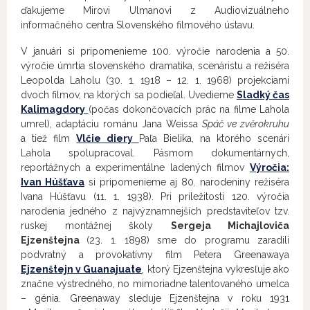
ďakujeme Mirovi Ulmanovi z Audiovizuálneho
informačného centra Slovenského filmového ústavu.
V januári si pripomenieme 100. výročie narodenia a 50.
výročie úmrtia slovenského dramatika, scenáristu a režiséra
Leopolda Laholu (30. 1. 1918 – 12. 1. 1968) projekciami
dvoch filmov, na ktorých sa podieľal. Uvedieme
Sladký čas
Kalimagdory
(počas dokončovacích prác na filme Lahola
umrel), adaptáciu románu Jana Weissa
Spáč ve zvěrokruhu
a tiež film
Vlčie diery
Paľa Bielika, na ktorého scenári
Lahola spolupracoval. Pásmom dokumentárnych,
reportážnych a experimentálne ladených filmov
Výročia:
Ivan Húšťava
si pripomenieme aj 80. narodeniny režiséra
Ivana Húšťavu (11. 1. 1938). Pri príležitosti 120. výročia
narodenia jedného z najvýznamnejších predstaviteľov tzv.
ruskej montážnej školy
Sergeja Michajloviča
Ejzenštejna
(23. 1. 1898) sme do programu zaradili
podvratný a provokatívny film Petera Greenawaya
Ejzenštejn v Guanajuate
, ktorý Ejzenštejna vykresľuje ako
značne výstredného, no mimoriadne talentovaného umelca
– génia. Greenaway sleduje Ejzenštejna v roku 1931