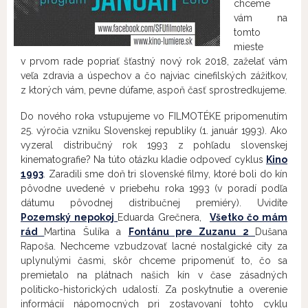
chceme
vám na
tomto
mieste
v prvom rade popriať šťastný nový rok 2018, zaželať vám
veľa zdravia a úspechov a čo najviac cinefilských zážitkov,
z ktorých vám, pevne dúfame, aspoň časť sprostredkujeme.
Do nového roka vstupujeme vo FILMOTÉKE pripomenutím
25. výročia vzniku Slovenskej republiky (1. január 1993). Ako
vyzeral distribučný rok 1993 z pohľadu slovenskej
kinematografie? Na túto otázku kladie odpoveď cyklus
Kino
1993
. Zaradili sme doň tri slovenské filmy, ktoré boli do kín
pôvodne uvedené v priebehu roka 1993 (v poradí podľa
dátumu pôvodnej distribučnej premiéry). Uvidíte
Pozemský nepokoj
Eduarda Grečnera,
Všetko čo mám
rád
Martina Šulíka a
Fontánu pre Zuzanu 2
Dušana
Rapoša. Nechceme vzbudzovať lacné nostalgické city za
uplynulými časmi, skôr chceme pripomenúť to, čo sa
premietalo na plátnach našich kín v čase zásadných
politicko-historických udalostí. Za poskytnutie a overenie
informácií nápomocných pri zostavovaní tohto cyklu