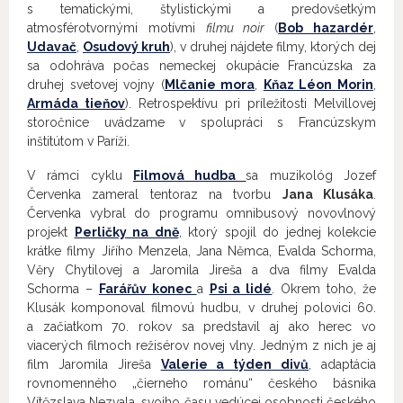
s tematickými, štylistickými a predovšetkým
atmosférotvornými motívmi
filmu noir
(
Bob hazardér
,
Udavač
,
Osudový kruh
), v druhej nájdete filmy, ktorých dej
sa odohráva počas nemeckej okupácie Francúzska za
druhej svetovej vojny (
Mlčanie mora
,
Kňaz Léon Morin
,
Armáda tieňov
). Retrospektívu pri príležitosti Melvillovej
storočnice uvádzame v spolupráci s Francúzskym
inštitútom v Paríži.
V rámci cyklu
Filmová hudba
sa muzikológ Jozef
Červenka zameral tentoraz na tvorbu
Jana Klusáka
.
Červenka vybral do programu omnibusový novovlnový
projekt
Perličky na dně
, ktorý spojil do jednej kolekcie
krátke filmy Jiřího Menzela, Jana Němca, Evalda Schorma,
Věry Chytilovej a Jaromila Jireša a dva filmy Evalda
Schorma –
Farářův konec
a
Psi a lidé
. Okrem toho, že
Klusák komponoval filmovú hudbu, v druhej polovici 60.
a začiatkom 70. rokov sa predstavil aj ako herec vo
viacerých filmoch režisérov novej vlny. Jedným z nich je aj
film Jaromila Jireša
Valerie a týden divů
, adaptácia
rovnomenného „čierneho románu“ českého básnika
Vítězslava Nezvala, svojho času vedúcej osobnosti českého