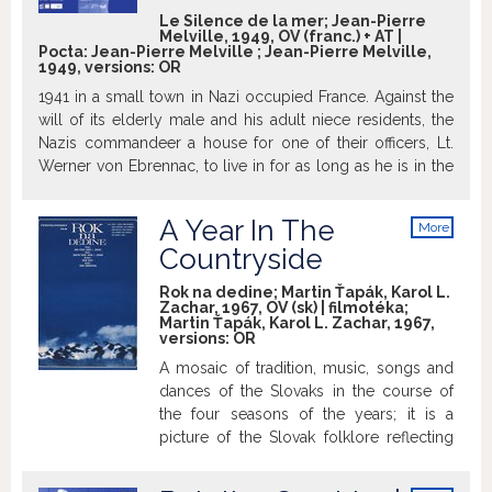
shortly after the film was completed.
Le Silence de la mer; Jean-Pierre
Melville, 1949, OV (franc.) + AT |
>filmovyprehled.cz
Pocta: Jean-Pierre Melville ; Jean-Pierre Melville,
1949, versions:
OR
1941 in a small town in Nazi occupied France. Against the
will of its elderly male and his adult niece residents, the
Nazis commandeer a house for one of their officers, Lt.
Werner von Ebrennac, to live in for as long as he is in the
area on Nazi business. As a figurative and literal silent
protest against the Nazis and the officer, the uncle and
A Year In The
More
niece do whatever is required of them while the officer is
info
Countryside
in their house, however they do not acknowledge his
presence, living largely in silence whenever he is around.
Rok na dedine; Martin Ťapák, Karol L.
The officer treats the housing situation with care, like he is
Zachar, 1967, OV (sk) | filmotéka;
Martin Ťapák, Karol L. Zachar, 1967,
a guest. Although not a nightly occurrence, the officer
versions:
OR
begins an evening routine with his reluctant hosts: in his
A mosaic of tradition, music, songs and
civilian clothes, he knocks on the door of the room in
dances of the Slovaks in the course of
which they have convened for the evening, walking in
the four seasons of the years; it is a
shortly thereafter knowing that no acknowledgment will
picture of the Slovak folklore reflecting
be made for him to enter, he visits with them for no more
the way people mourned or celebrated,
than five minutes before he bids them a good evening as
and how they lived for or buried their
he exits. During these visits, he speaks reverently about,