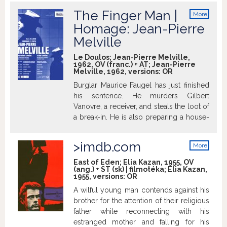
Morin to discuss with him themes related
to religion and Catholicism and Léon
The Finger Man |
More
lends books to her. Barny converts to the
info
Homage: Jean-Pierre
Catholicism and becomes closer to
Melville
Léon, feeling an unrequited desire for
him. >imdb.com
Le Doulos; Jean-Pierre Melville,
1962, OV (franc.) + AT; Jean-Pierre
Melville, 1962, versions:
OR
Burglar Maurice Faugel has just finished
his sentence. He murders Gilbert
Vanovre, a receiver, and steals the loot of
a break-in. He is also preparing a house-
breaking, and his friend Silien brings him
the needed equipment. But Silien is a
>imdb.com
More
police informer ... A movie whose "all
info
characters are two-faced, all characters
East of Eden; Elia Kazan, 1955, OV
(ang.) + ST (sk) | filmotéka; Elia Kazan,
are false", according to director Jean-
1955, versions:
OR
Pierre Melville. >imdb.com
A wilful young man contends against his
brother for the attention of their religious
father while reconnecting with his
estranged mother and falling for his