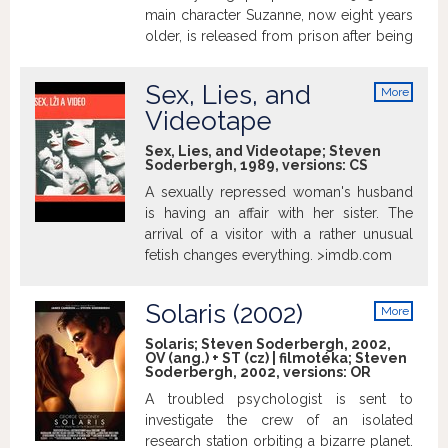
main character Suzanne, now eight years
older, is released from prison after being
unfairly convicted. Rony, the person who
got her in trouble in the past, is the only
Sex, Lies, and
More
person welcoming her back. When she
info
Videotape
meets Juraj, a truck-driver and talented
singer, she realizes she is given an
Sex, Lies, and Videotape; Steven
opportunity to start a new life. This
Soderbergh, 1989, versions:
CS
picture was the most popular Slovak film
A sexually repressed woman's husband
of the 1990s.
is having an affair with her sister. The
arrival of a visitor with a rather unusual
fetish changes everything. >imdb.com
Solaris (2002)
More
info
Solaris; Steven Soderbergh, 2002,
OV (ang.) + ST (cz) | filmotéka; Steven
Soderbergh, 2002, versions:
OR
A troubled psychologist is sent to
investigate the crew of an isolated
research station orbiting a bizarre planet.