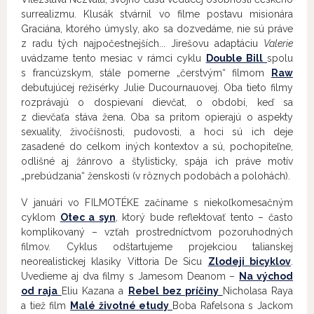
surrealizmu. Klusák stvárnil vo filme postavu misionára
Graciána, ktorého úmysly, ako sa dozvedáme, nie sú práve
z radu tých najpočestnejších... Jirešovu adaptáciu
Valerie
uvádzame tento mesiac v rámci cyklu
Double Bill
spolu
s francúzskym, stále pomerne „čerstvým“ filmom
Raw
debutujúcej režisérky Julie Ducournauovej. Oba tieto filmy
rozprávajú o dospievaní dievčat, o období, keď sa
z dievčaťa stáva žena. Oba sa pritom opierajú o aspekty
sexuality, živočíšnosti, pudovosti, a hoci sú ich deje
zasadené do celkom iných kontextov a sú, pochopiteľne,
odlišné aj žánrovo a štylisticky, spája ich práve motív
„prebúdzania“ ženskosti (v rôznych podobách a polohách).
V januári vo FILMOTÉKE začíname s niekoľkomesačným
cyklom
Otec a syn
, ktorý bude reflektovať tento – často
komplikovaný – vzťah prostredníctvom pozoruhodných
filmov. Cyklus odštartujeme projekciou talianskej
neorealistickej klasiky Vittoria De Sicu
Zlodeji bicyklov
.
Uvedieme aj dva filmy s Jamesom Deanom –
Na východ
od raja
Eliu Kazana a
Rebel bez príčiny
Nicholasa Raya
a tiež film
Malé životné etudy
Boba Rafelsona s Jackom