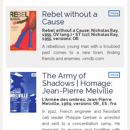
brother's girlfriend. >imdb.com
Rebel without a
More
info
Cause
Rebel without a Cause; Nicholas Ray,
1955, OV (ang.) + ST (cz); Nicholas Ray,
1955, versions:
OR
A rebellious young man with a troubled
past comes to a new town, finding
friends and enemies. >imdb.com
The Army of
More
info
Shadows | Homage:
Jean-Pierre Melville
L’Armée des ombres; Jean-Pierre
Melville, 1969, versions:
OR
,
ES
:
fra
In 1942, French engineer and Resistant
cell leader Philippe Gerbier is arrested
and sent to a concentration camp. He
manages to escape, and together with