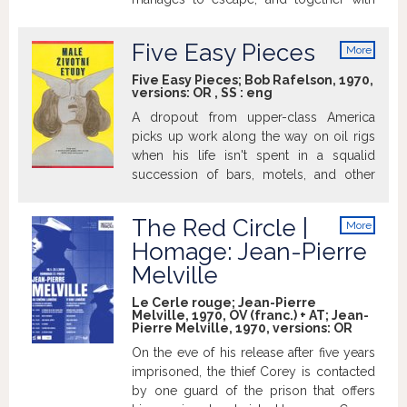
Felix Lepercq and Resistance hit-man
Claude "The Mask" Ullmann, they kidnap
Five Easy Pieces
More
the traitor that gave him away to the
info
Germans and execute him. Gerbier
Five Easy Pieces; Bob Rafelson, 1970,
versions:
OR
,
SS
:
eng
travels to London to discuss Allied
logistical support for the Resistance;
A dropout from upper-class America
meanwhile, Felix is captured by the
picks up work along the way on oil rigs
Germans and tortured. Resistance
when his life isn't spent in a squalid
members Mathilde, Guillaume "Bison"
succession of bars, motels, and other
Vermersch, and the Mask try
points of interest.
unsuccessfully to rescue him. But Jean
The Red Circle |
More
François Jardie, brother of Resistance
info
Homage: Jean-Pierre
commandant Luc Jardie, sacrifices
himself to deliver a cyanide pill to Felix in
Melville
prison. As the months go by the
Le Cerle rouge; Jean-Pierre
organization continues its clandestine
Melville, 1970, OV (franc.) + AT; Jean-
operations until the day a captured
Pierre Melville, 1970, versions:
OR
member, tortured by the Germans,
On the eve of his release after five years
becomes a threat to the mission. He will
imprisoned, the thief Corey is contacted
have to be assassinated. >imdb.com
by one guard of the prison that offers
Photo source : © Studio Canal