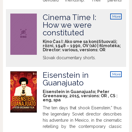
devoted friendship. Their parents
constantly busy with their jobs, do not
have enough time for the raising of their
Cinema Time I:
More
own children thus creating emotional
info
How we were
barriers in the relationship with their
constituted
children. >sfd.sfu.sk
Kino Čas I: Ako sme sa konštituovali;
rôzni, 1948 – 1990, OV (sk) | filmotéka;
Director: various, versions:
OR
Slovak documentary shorts.
Eisenstein in
More
info
Guanajuato
Eisenstein in Guanajuato; Peter
Greenaway, 2015, versions:
OR
,
CS
:
eng
,
spa
The ten days that shook Eisenstein,” thus
the legendary Soviet director describes
his adventure in Mexico, in the cinematic
retelling by the contemporary classic