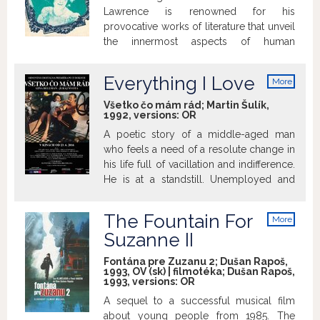
Lawrence is renowned for his
provocative works of literature that unveil
the innermost aspects of human
existence, emotions and passions. An
adaptation of D. H. Lawrence’s novella
Everything I Love
More
The Fox from screenwriter/director
info
Eduard Grečner, Earthly Disturbance tells
Všetko čo mám rád; Martin Šulík,
1992, versions:
OR
the intimate, intoxicating tale of two
women relationship with the same man.
A poetic story of a middle-aged man
The remarkable ensemble cast is
who feels a need of a resolute change in
composed of Jana Nagyová, Marta
his life full of vacillation and indifference.
Sládečková and Michal Gučík.
He is at a standstill. Unemployed and
always fighting with his ex-wife he also
has to take care of his teenager son and
The Fountain For
More
his aging parents need his help as well. It
info
Suzanne II
seems like the only way to escape this
vicious circle is to go with the proposal
Fontána pre Zuzanu 2; Dušan Rapoš,
of a young English woman - move to
1993, OV (sk) | filmotéka; Dušan Rapoš,
1993, versions:
OR
England with her. >sfd.sfu.sk
A sequel to a successful musical film
about young people from 1985. The